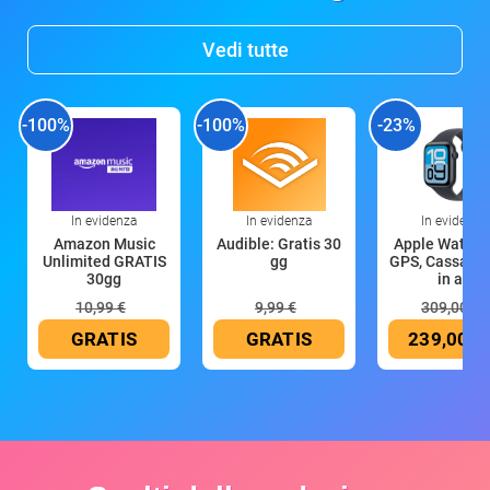
Vedi tutte
-100%
-100%
-23%
In evidenza
In evidenza
In evidenza
Amazon Music
Audible: Gratis 30
Apple Watch 
Unlimited GRATIS
gg
GPS, Cassa 4
30gg
in all
10,99 €
9,99 €
309,00 €
GRATIS
GRATIS
239,00 €