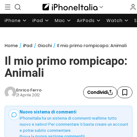
iPhone
iPad
Mac
AirPods
Watch
Home
/
iPad
/
Giochi
/
Il mio primo rompicapo: Animali
Il mio primo rompicapo:
Animali
Enrico Ferro
Condividi
21 Aprile 2012
Nuovo sistema di commenti
iPhoneItalia ha un sistema di commenti realtime tutto
nuovo e nativo! Per commentare ti basta creare un account
e potrai subito commentare.
Prova la
nuova sezione commenti
!