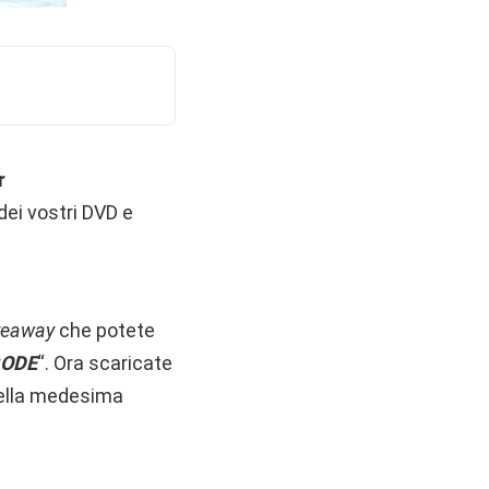
r
dei vostri DVD e
veaway
che potete
CODE
“. Ora scaricate
ella medesima