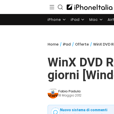
iPhone
iPad
Mac
Ai
Home
/
iPad
/
Offerte
/
WinX DVD Ri
WinX DVD Ri
giorni [Win
Fabio Padula
18 Maggio 2012
Nuovo sistema di commenti