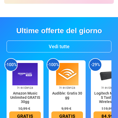
Ultime offerte del giorno
Vedi tutte
-100%
-100%
-29%
In evidenza
In evidenza
In evidenza
Amazon Music
Audible: Gratis 30
Logitech MX 
Unlimited GRATIS
gg
S Tastiera
30gg
Wireless (G
10,99 €
9,99 €
119,99 €
GRATIS
GRATIS
84,99 €