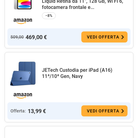
Liquid Retina da 11'', 128 GB, Wi Fi 6,
fotocamera frontale e...
−8%
469,00 €
509,00
VEDI OFFERTA
JETech Custodia per iPad (A16)
11ª/10ª Gen, Navy
13,99 €
Offerta:
VEDI OFFERTA