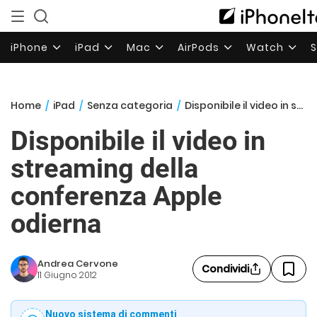
iPhone
iPad
Mac
AirPods
Watch
Home
/
iPad
/
Senza categoria
/
Disponibile il video in streaming della conferenza Apple odierna
Disponibile il video in
streaming della
conferenza Apple
odierna
Andrea Cervone
Condividi
11 Giugno 2012
Nuovo sistema di commenti