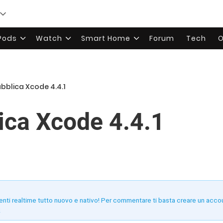
rPods
Watch
Smart Home
Forum
Tech
O
bblica Xcode 4.4.1
ica Xcode 4.4.1
enti realtime tutto nuovo e nativo! Per commentare ti basta creare un acco
!