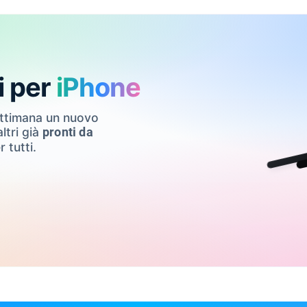
i per
iPhone
ettimana un nuovo
ltri già
pronti da
r tutti.