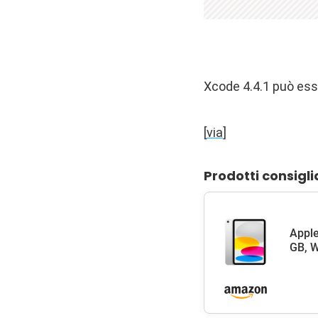
Xcode 4.4.1 può ess
[
via
]
Prodotti consigli
Apple
GB, W