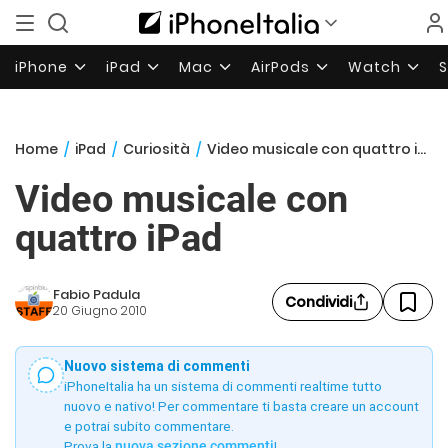
iPhone
iPad
Mac
AirPods
Watch
Home
/
iPad
/
Curiosità
/
Video musicale con quattro iPad
Video musicale con
quattro iPad
Fabio Padula
Condividi
20 Giugno 2010
Nuovo sistema di commenti
iPhoneItalia ha un sistema di commenti realtime tutto
nuovo e nativo! Per commentare ti basta creare un account
e potrai subito commentare.
Prova la
nuova sezione commenti
!