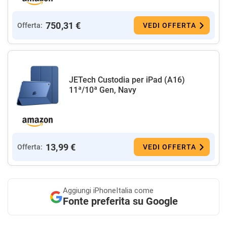
750,31 €
Offerta:
VEDI OFFERTA
JETech Custodia per iPad (A16)
11ª/10ª Gen, Navy
13,99 €
Offerta:
VEDI OFFERTA
Aggiungi
iPhoneItalia come
Fonte preferita su Google