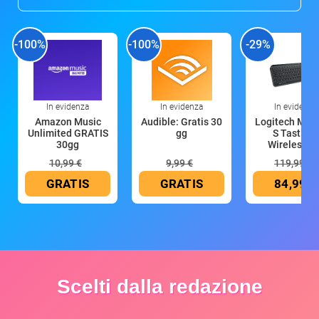
-100%
-100%
-29%
In evidenza
In evidenza
In evidenza
Amazon Music
Audible: Gratis 30
Logitech MX 
Unlimited GRATIS
gg
S Tastiera
30gg
Wireless (G
10,99 €
9,99 €
119,99 €
GRATIS
GRATIS
84,99 €
Scelti dalla redazione