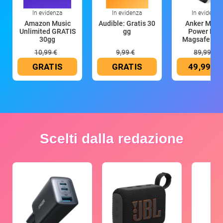
In evidenza
In evidenza
In evidenza
Amazon Music
Audible: Gratis 30
Anker Mag
Unlimited GRATIS
gg
Power Ban
30gg
Magsafe 10
mAh
10,99 €
9,99 €
89,99 €
GRATIS
GRATIS
49,99 €
Scelti dalla redazione