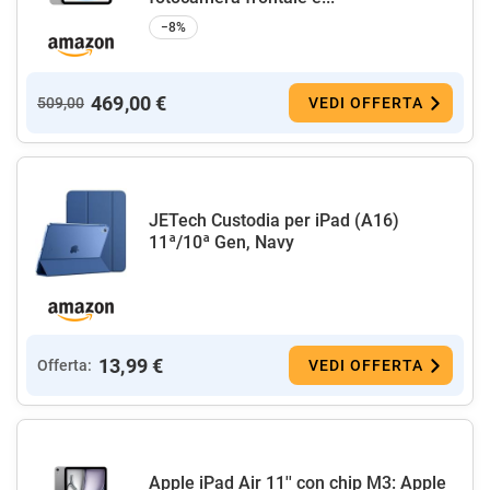
−8%
469,00 €
509,00
VEDI OFFERTA
JETech Custodia per iPad (A16)
11ª/10ª Gen, Navy
13,99 €
Offerta:
VEDI OFFERTA
Apple iPad Air 11'' con chip M3: Apple