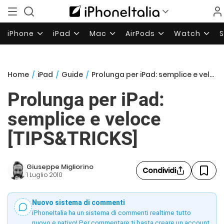
iPhone
iPad
Mac
AirPods
Watch
Home
/
iPad
/
Guide
/
Prolunga per iPad: semplice e veloce [TIPS&TRICKS]
Prolunga per iPad:
semplice e veloce
[TIPS&TRICKS]
Giuseppe Migliorino
Condividi
1 Luglio 2010
Nuovo sistema di commenti
iPhoneItalia ha un sistema di commenti realtime tutto
nuovo e nativo! Per commentare ti basta creare un account