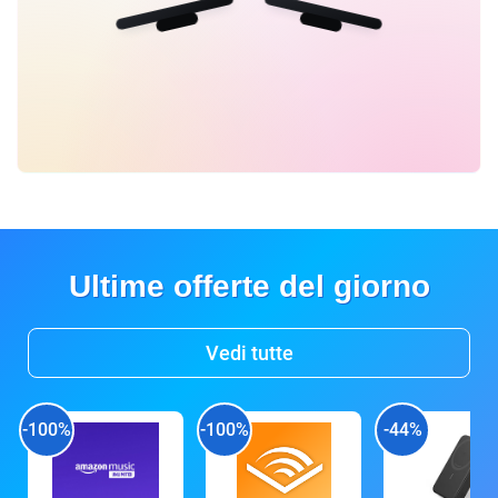
Ultime offerte del giorno
Vedi tutte
-100%
-100%
-44%