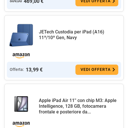
469,00 €
509,00
VEDI OFFERTA
JETech Custodia per iPad (A16)
11ª/10ª Gen, Navy
13,99 €
Offerta:
VEDI OFFERTA
Apple iPad Air 11'' con chip M3: Apple
Intelligence, 128 GB, fotocamera
frontale e posteriore da...