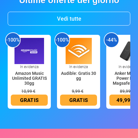
Ultime offerte del giorno
Vedi tutte
-100%
-100%
-44%
In evidenza
In evidenza
In evidenza
Amazon Music
Audible: Gratis 30
Anker Mag
Unlimited GRATIS
gg
Power Ban
30gg
Magsafe 10
mAh
10,99 €
9,99 €
89,99 €
GRATIS
GRATIS
49,99 €