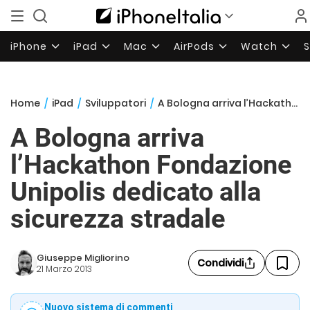
iPhone
iPad
Mac
AirPods
Watch
Home
/
iPad
/
Sviluppatori
/
A Bologna arriva l’Hackathon Fondazione Unipolis dedicato alla sicurezza stradale
A Bologna arriva
l’Hackathon Fondazione
Unipolis dedicato alla
sicurezza stradale
Giuseppe Migliorino
Condividi
21 Marzo 2013
Nuovo sistema di commenti