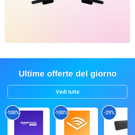
Ultime offerte del giorno
Vedi tutte
-100%
-100%
-29%