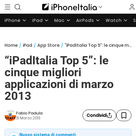
iPhone
iPad
Mac
AirPods
Watch
Home
/
iPad
/
App Store
/
“iPadItalia Top 5”: le cinque migliori applicazioni di marzo 2013
“iPadItalia Top 5”: le
cinque migliori
applicazioni di marzo
2013
Fabio Padula
Condividi
31 Marzo 2013
Nuovo sistema di commenti