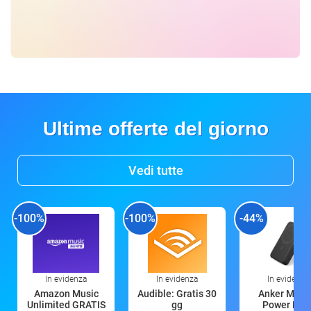
Ultime offerte del giorno
Vedi tutte
-100%
-100%
-44%
In evidenza
In evidenza
In evidenza
Amazon Music
Audible: Gratis 30
Anker Mag
Unlimited GRATIS
gg
Power Ban