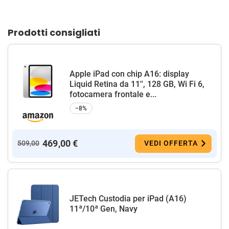
Prodotti consigliati
Apple iPad con chip A16: display
Liquid Retina da 11'', 128 GB, Wi Fi 6,
fotocamera frontale e...
−8%
469,00 €
509,00
VEDI OFFERTA
JETech Custodia per iPad (A16)
11ª/10ª Gen, Navy