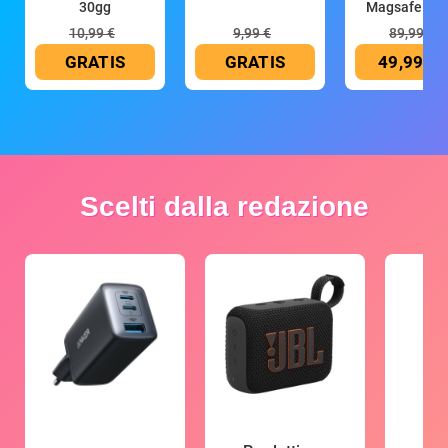
30gg
Magsafe 10
mAh
10,99 €
9,99 €
89,99 €
GRATIS
GRATIS
49,99 €
Scelti dalla redazione