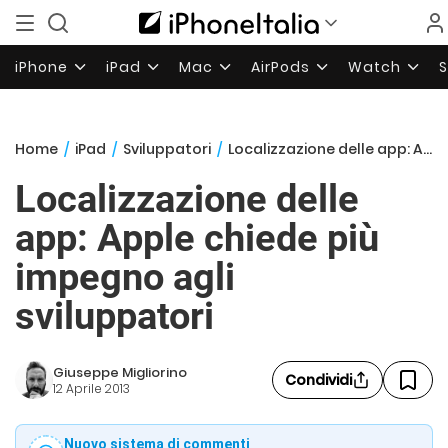
iPhone
iPad
Mac
AirPods
Watch
Home
/
iPad
/
Sviluppatori
/
Localizzazione delle app: Apple chiede più impegno agli sviluppatori
Localizzazione delle
app: Apple chiede più
impegno agli
sviluppatori
Giuseppe Migliorino
Condividi
12 Aprile 2013
Nuovo sistema di commenti