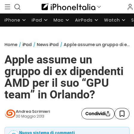
iPhone
iPad
Mac
AirPods
Watch
Home
/
iPad
/
News iPad
/
Apple assume un gruppo di ex dipendenti AMD per il suo “GPU team” in Orlando?
Apple assume un
gruppo di ex dipendenti
AMD per il suo “GPU
team” in Orlando?
Andrea Scrimieri
Condividi
30 Maggio 2013
Nuovo sistema di commenti