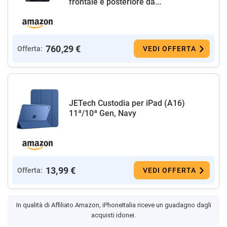
frontale e posteriore da...
760,29 €
Offerta:
VEDI OFFERTA
JETech Custodia per iPad (A16)
11ª/10ª Gen, Navy
13,99 €
Offerta:
VEDI OFFERTA
In qualità di Affiliato Amazon, iPhoneItalia riceve un guadagno dagli
acquisti idonei.