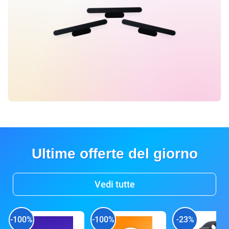
Ultime offerte del giorno
Vedi tutte
-100%
-100%
-23%