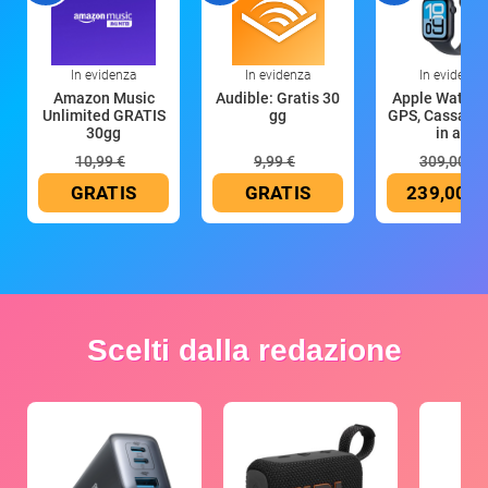
In evidenza
In evidenza
In evidenza
Amazon Music
Audible: Gratis 30
Apple Watch 
Unlimited GRATIS
gg
GPS, Cassa 4
30gg
in all
10,99 €
9,99 €
309,00 €
GRATIS
GRATIS
239,00 €
Scelti dalla redazione