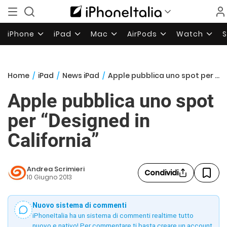
iPhone
iPad
Mac
AirPods
Watch
Home
/
iPad
/
News iPad
/
Apple pubblica uno spot per “Designed in California”
Apple pubblica uno spot
per “Designed in
California”
Andrea Scrimieri
Condividi
10 Giugno 2013
Nuovo sistema di commenti
iPhoneItalia ha un sistema di commenti realtime tutto
nuovo e nativo! Per commentare ti basta creare un account