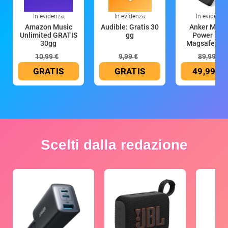
In evidenza
In evidenza
In evidenza
Amazon Music
Audible: Gratis 30
Anker Mag
Unlimited GRATIS
gg
Power Ban
30gg
Magsafe 10
mAh
10,99 €
9,99 €
89,99 €
GRATIS
GRATIS
49,99 €
Scelti dalla redazione