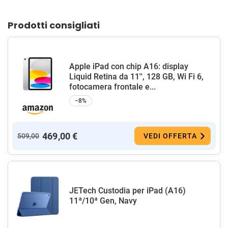
Prodotti consigliati
Apple iPad con chip A16: display
Liquid Retina da 11'', 128 GB, Wi Fi 6,
fotocamera frontale e...
−8%
469,00 €
509,00
VEDI OFFERTA
JETech Custodia per iPad (A16)
11ª/10ª Gen, Navy