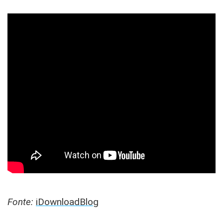
Fonte:
iDownloadBlog