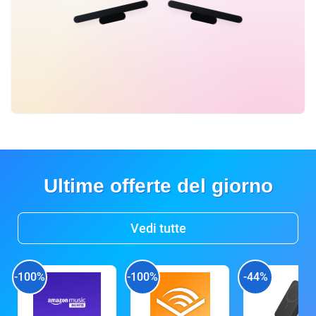
Ultime offerte del giorno
Vedi tutte
-100%
-100%
-44%