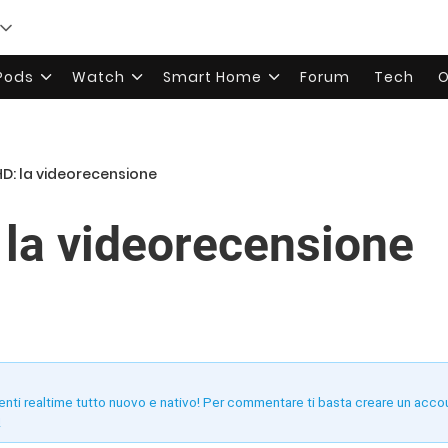
rPods
Watch
Smart Home
Forum
Tech
O
D: la videorecensione
la videorecensione
enti realtime tutto nuovo e nativo! Per commentare ti basta creare un acco
!