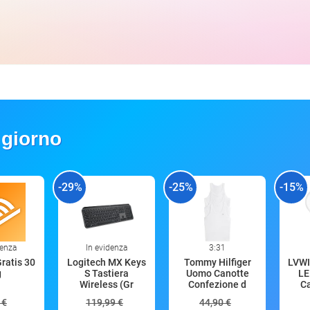
 giorno
-29%
-25%
-15%
denza
In evidenza
3:31
Gratis 30
Logitech MX Keys
Tommy Hilfiger
LVWI
g
S Tastiera
Uomo Canotte
LE
Wireless (Gr
Confezione d
C
 €
119,99 €
44,90 €