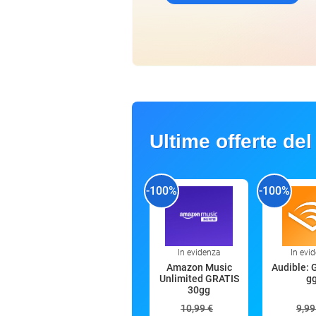
Ultime offerte del
-100%
-100%
In evidenza
In evi
Amazon Music
Audible: 
Unlimited GRATIS
g
30gg
10,99 €
9,99