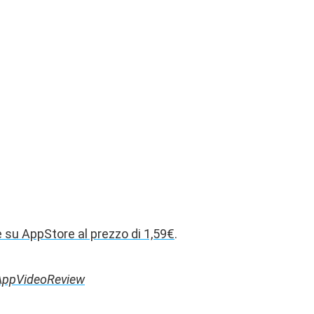
e su AppStore al prezzo di 1,59€
.
AppVideoReview