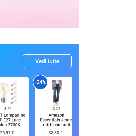
Vedi tutte
-24%
-
3:27
3:24
3:21
T Lampadine
Amazon
FALKE TK2
D E27 Luce
Essentials Jeans
Explore Cool M So
alda 2700K
dritti con tagli
lyocell filo
26,97 €
33,30 €