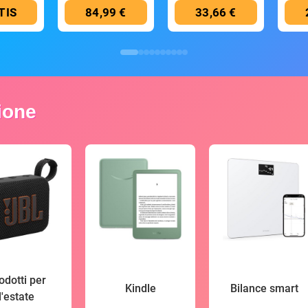
TIS
84,99 €
33,66 €
zione
odotti per
Kindle
Bilance smart
l'estate