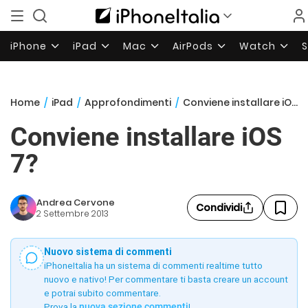
iPhone
iPad
Mac
AirPods
Watch
Home
/
iPad
/
Approfondimenti
/
Conviene installare iOS 7?
Conviene installare iOS
7?
Andrea Cervone
Condividi
2 Settembre 2013
Nuovo sistema di commenti
iPhoneItalia ha un sistema di commenti realtime tutto
nuovo e nativo! Per commentare ti basta creare un account
e potrai subito commentare.
Prova la
nuova sezione commenti
!