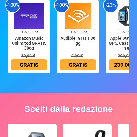
-100%
-100%
-23%
In evidenza
In evidenza
In evidenza
Amazon Music
Audible: Gratis 30
Apple Watch 
Unlimited GRATIS
gg
GPS, Cassa 4
30gg
in all
10,99 €
9,99 €
309,00 €
GRATIS
GRATIS
239,00 €
Scelti dalla redazione