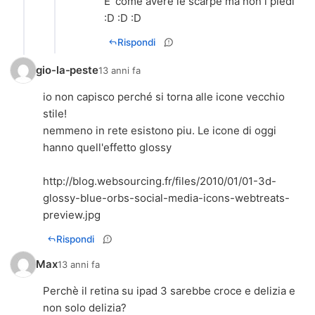
E' come avere le scarpe ma non i piedi
:D :D :D
Rispondi
gio-la-peste
13 anni fa
io non capisco perché si torna alle icone vecchio
stile!
nemmeno in rete esistono piu. Le icone di oggi
hanno quell'effetto glossy
http://blog.websourcing.fr/files/2010/01/01-3d-
glossy-blue-orbs-social-media-icons-webtreats-
preview.jpg
Rispondi
Max
13 anni fa
Perchè il retina su ipad 3 sarebbe croce e delizia e
non solo delizia?