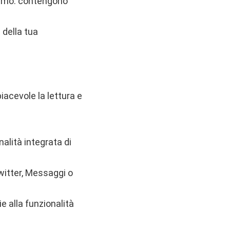
chermo: contengono
 della tua
piacevole la lettura e
nalità integrata di
Twitter, Messaggi o
e alla funzionalità