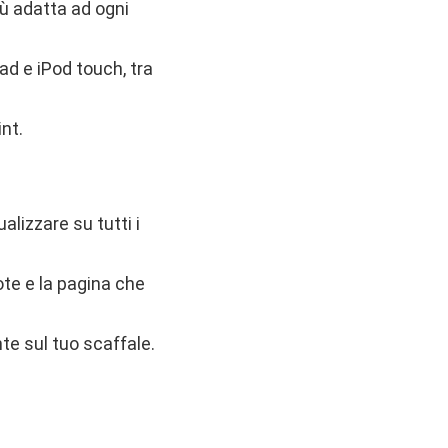
iù adatta ad ogni
Pad e iPod touch, tra
nt.
alizzare su tutti i
note e la pagina che
nte sul tuo scaffale.