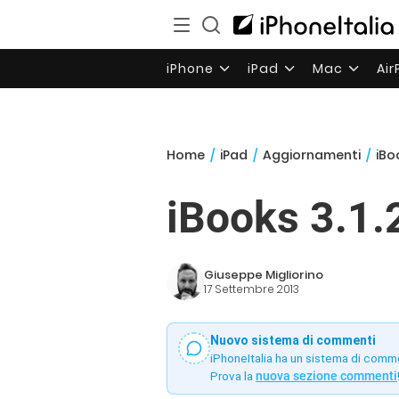
iPhone
iPad
Mac
Ai
Home
/
iPad
/
Aggiornamenti
/
iBo
iBooks 3.1.
Giuseppe Migliorino
17 Settembre 2013
Nuovo sistema di commenti
iPhoneItalia ha un sistema di comm
Prova la
nuova sezione commenti