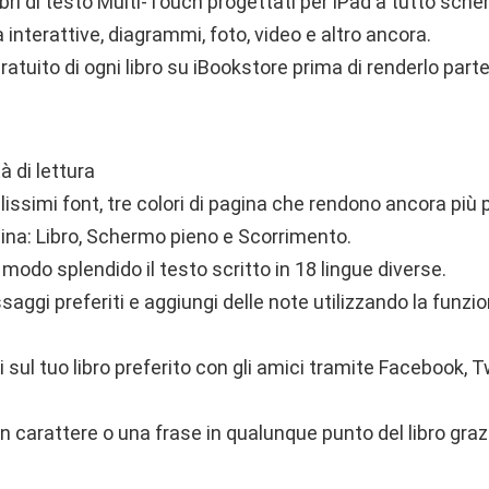
i libri di testo Multi-Touch progettati per iPad a tutto s
 interattive, diagrammi, foto, video e altro ancora.
ratuito di ogni libro su iBookstore prima di renderlo parte
 di lettura
llissimi font, tre colori di pagina che rendono ancora più 
agina: Libro, Schermo pieno e Scorrimento.
 modo splendido il testo scritto in 18 lingue diverse.
ssaggi preferiti e aggiungi delle note utilizzando la funzio
ni sul tuo libro preferito con gli amici tramite Facebook, 
un carattere o una frase in qualunque punto del libro grazi