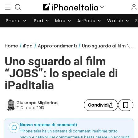
iPhone
iPad
Mac
AirPods
Watch
Home
/
iPad
/
Approfondimenti
/
Uno sguardo al film “JOBS”: lo speciale di iPadItalia
Uno sguardo al film
“JOBS”: lo speciale di
iPadItalia
Giuseppe Migliorino
Condividi
21 Ottobre 2013
Nuovo sistema di commenti
iPhoneItalia ha un sistema di commenti realtime tutto
nuovo e nativo! Per commentare ti basta creare un account