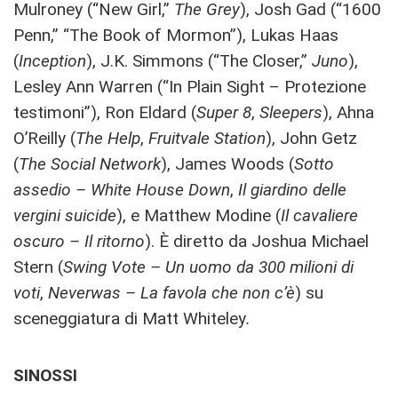
Mulroney (“New Girl,”
The Grey
), Josh Gad (“1600
Penn,” “The Book of Mormon”), Lukas Haas
(
Inception
), J.K. Simmons (“The Closer,”
Juno
),
Lesley Ann Warren (“In Plain Sight – Protezione
testimoni”), Ron Eldard (
Super 8
,
Sleepers
), Ahna
O’Reilly (
The Help
,
Fruitvale Station
), John Getz
(
The Social Network
), James Woods (
Sotto
assedio – White House Down
,
Il giardino delle
vergini suicide
), e Matthew Modine (
Il cavaliere
oscuro – Il ritorno
). È diretto da Joshua Michael
Stern (
Swing Vote – Un uomo da 300 milioni di
voti
,
Neverwas – La favola che non c’è
) su
sceneggiatura di Matt Whiteley
.
SINOSSI