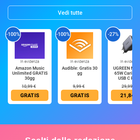
Vedi tutte
-100%
-100%
-27%
In evidenza
In evidenza
In evidenza
Amazon Music
Audible: Gratis 30
UGREEN Nex
Unlimited GRATIS
gg
65W Caricat
30gg
USB C Rica
10,99 €
9,99 €
29,99 €
GRATIS
GRATIS
21,84 €