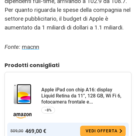
dipendenti full-time, arrivando a 102.9 da 108.7.
Per quanto riguarda le spese della compagnia nel
settore pubblicitario, il budget di Apple è
aumentato da 1 miliardi di dollari a 1.1 miliardi.
Fonte:
macnn
Prodotti consigliati
Apple iPad con chip A16: display
Liquid Retina da 11'', 128 GB, Wi Fi 6,
fotocamera frontale e...
−8%
469,00 €
509,00
VEDI OFFERTA