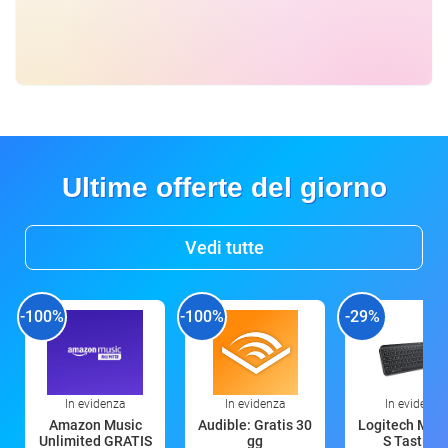
Ultime offerte del giorno
Vedi tutte
-100%
-100%
-29%
In evidenza
In evidenza
In evidenza
Amazon Music
Audible: Gratis 30
Logitech MX 
Unlimited GRATIS
gg
S Tastiera