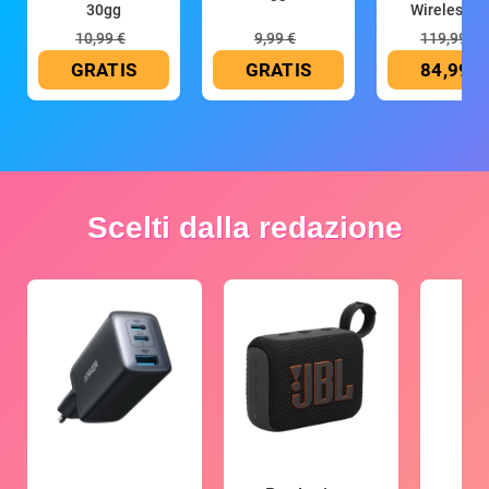
30gg
Wireless (G
10,99 €
9,99 €
119,99 €
GRATIS
GRATIS
84,99 €
Scelti dalla redazione