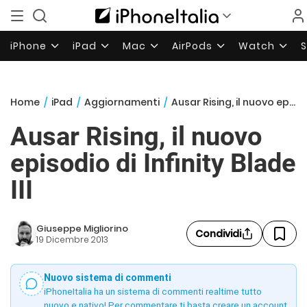
iPhone
iPad
Mac
AirPods
Watch
Home
/
iPad
/
Aggiornamenti
/
Ausar Rising, il nuovo episodio di Infinity Blade III
Ausar Rising, il nuovo
episodio di Infinity Blade
III
Giuseppe Migliorino
Condividi
19 Dicembre 2013
Nuovo sistema di commenti
iPhoneItalia ha un sistema di commenti realtime tutto
nuovo e nativo! Per commentare ti basta creare un account