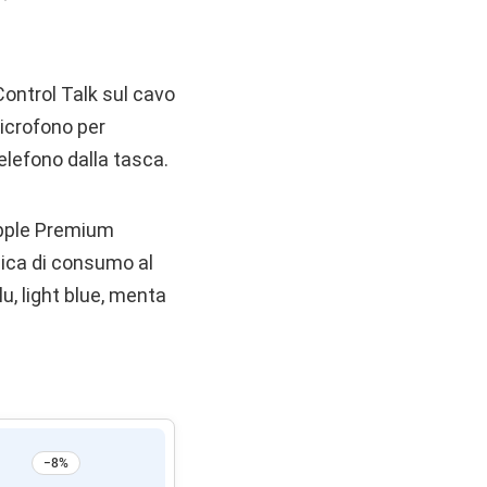
ontrol Talk sul cavo
microfono per
elefono dalla tasca.
Apple Premium
onica di consumo al
lu, light blue, menta
−8%