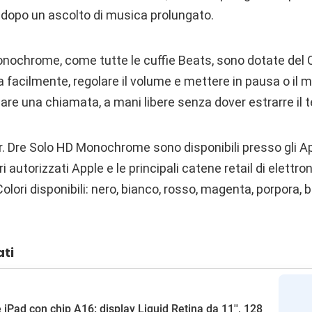
dopo un ascolto di musica prolungato.
nochrome, come tutte le cuffie Beats, sono dotate del C
 facilmente, regolare il volume e mettere in pausa o il 
are una chiamata, a mani libere senza dover estrarre il t
Dr. Dre Solo HD Monochrome sono disponibili presso gli 
ori autorizzati Apple e le principali catene retail di elettr
olori disponibili: nero, bianco, rosso, magenta, porpora, b
ati
 iPad con chip A16: display Liquid Retina da 11'', 128