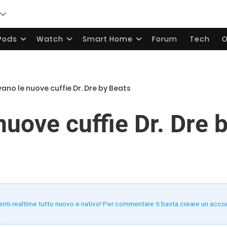
rPods
Watch
Smart Home
Forum
Tech
O
vano le nuove cuffie Dr. Dre by Beats
nuove cuffie Dr. Dre 
enti realtime tutto nuovo e nativo! Per commentare ti basta creare un acco
!