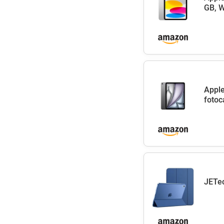
GB, W
Apple
fotoc
JETec