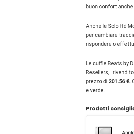
buon confort anche 
Anche le Solo Hd Mo
per cambiare traccia
rispondere o effettu
Le cuffie Beats by 
Resellers, i rivendit
prezzo di
201.56 €.
C
e verde.
Prodotti consigli
Apple