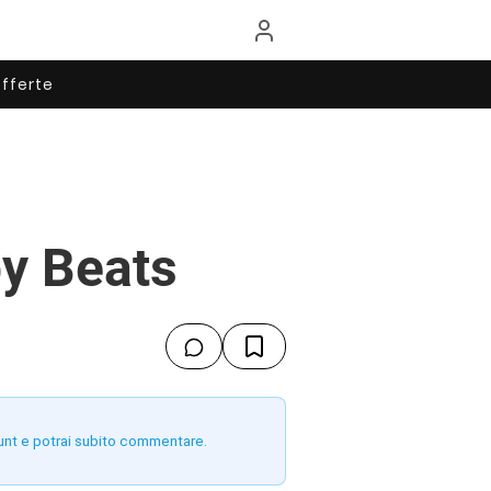
fferte
by Beats
unt e potrai subito commentare.