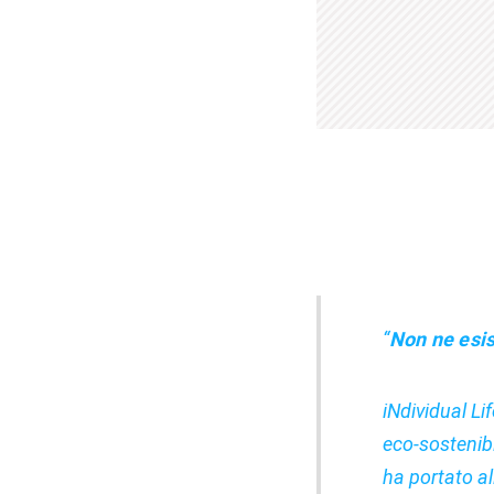
“
Non ne esis
iNdividual Lif
eco-sostenibi
ha portato all