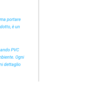
 ama portare
otto, è un
izzando PVC
ambiente. Ogni
ni dettaglio