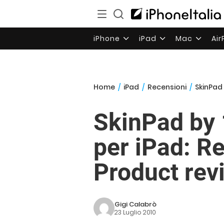
iPhone
iPad
Mac
Ai
Home
/
iPad
/
Recensioni
/
SkinPad 
SkinPad by 
per iPad: Re
Product rev
Gigi Calabrò
23 Luglio 2010