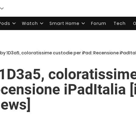
rPods
Watch
Smart Home
Forum
Tech
O
by 1D3a5, coloratissime custodie per iPad: Recensione iPadItal
1D3a5, coloratissime
censione iPadItalia [
iews]