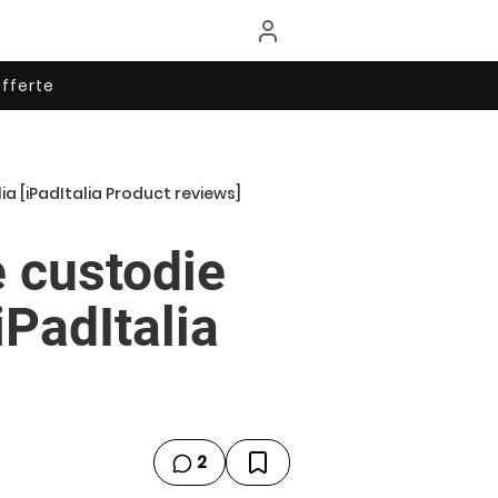
fferte
ia [iPadItalia Product reviews]
 custodie
iPadItalia
2