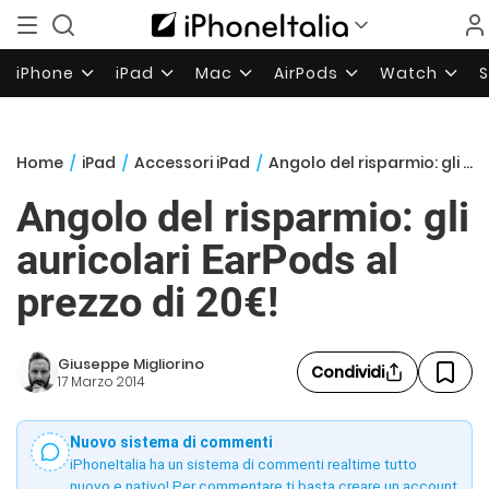
iPhone
iPad
Mac
AirPods
Watch
Home
/
iPad
/
Accessori iPad
/
Angolo del risparmio: gli auricolari EarPods al prezzo di 20€!
Angolo del risparmio: gli
auricolari EarPods al
prezzo di 20€!
Giuseppe Migliorino
Condividi
17 Marzo 2014
Nuovo sistema di commenti
iPhoneItalia ha un sistema di commenti realtime tutto
nuovo e nativo! Per commentare ti basta creare un account