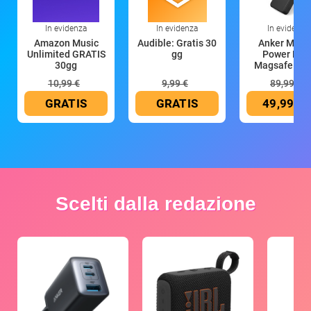
In evidenza
In evidenza
In evidenza
Amazon Music
Audible: Gratis 30
Anker Mag
Unlimited GRATIS
gg
Power Ban
30gg
Magsafe 10
mAh
10,99 €
9,99 €
89,99 €
GRATIS
GRATIS
49,99 €
Scelti dalla redazione