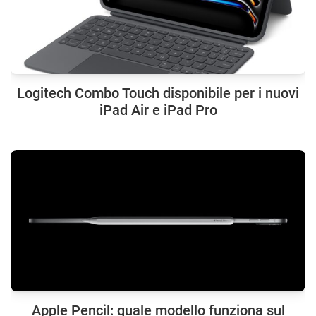
Logitech Combo Touch disponibile per i nuovi
iPad Air e iPad Pro
Apple Pencil: quale modello funziona sul