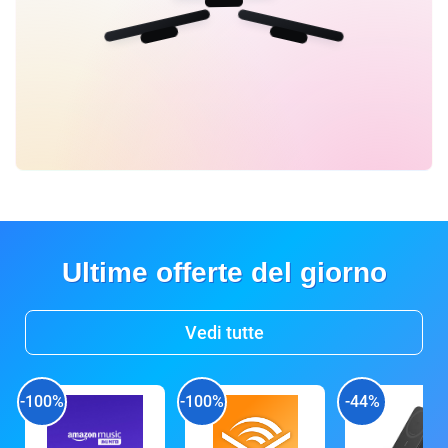
Ultime offerte del giorno
Vedi tutte
-100%
-100%
-44%