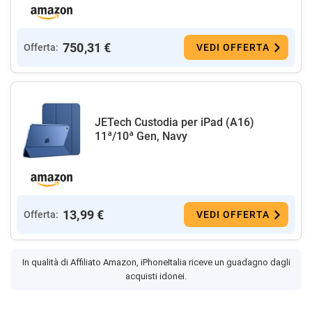
750,31 €
Offerta:
VEDI OFFERTA
JETech Custodia per iPad (A16)
11ª/10ª Gen, Navy
13,99 €
Offerta:
VEDI OFFERTA
In qualità di Affiliato Amazon, iPhoneItalia riceve un guadagno dagli
acquisti idonei.