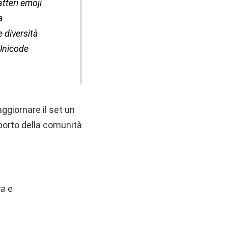
tteri emoji
a
 diversità
 Unicode
ggiornare il set un
pporto della comunità
ra
e