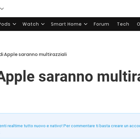
rPods
Watch
Smart Home
Forum
Tech
O
 di Apple saranno multirazziali
Apple saranno multir
enti realtime tutto nuovo e nativo! Per commentare ti basta creare un acco
!