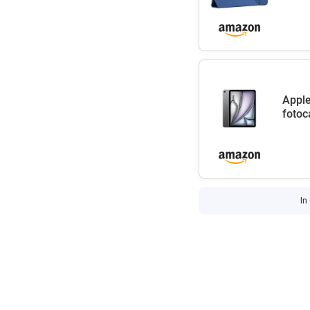
Apple
fotoc
In