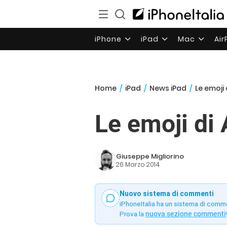
iPhone
iPad
Mac
Ai
Home
/
iPad
/
News iPad
/
Le emoji
Le emoji di 
Giuseppe Migliorino
26 Marzo 2014
Nuovo sistema di commenti
iPhoneItalia ha un sistema di comm
Prova la
nuova sezione commenti