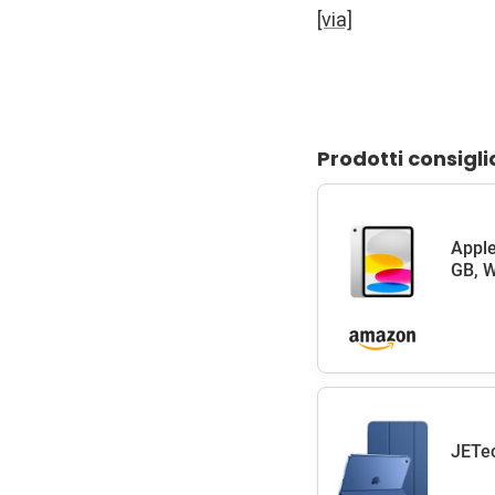
[via]
Prodotti consigli
Apple
GB, W
JETec