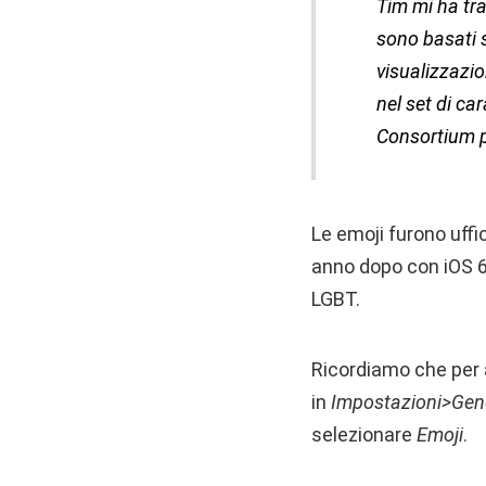
Tim mi ha tra
sono basati 
visualizzazi
nel set di ca
Consortium pe
Le emoji furono uffi
anno dopo con iOS 6 
LGBT.
Ricordiamo che per a
in
Impostazioni>Gene
selezionare
Emoji
.