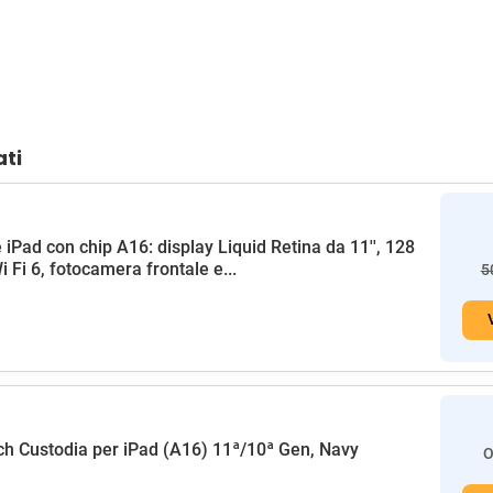
ati
 iPad con chip A16: display Liquid Retina da 11'', 128
i Fi 6, fotocamera frontale e...
5
h Custodia per iPad (A16) 11ª/10ª Gen, Navy
O