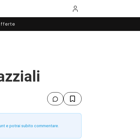
fferte
azziali
unt e potrai subito commentare.