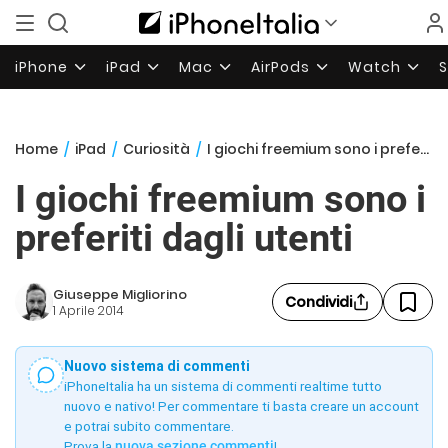
iPhone
iPad
Mac
AirPods
Watch
Home
/
iPad
/
Curiosità
/
I giochi freemium sono i preferiti dagli utenti
I giochi freemium sono i
preferiti dagli utenti
Giuseppe Migliorino
Condividi
1 Aprile 2014
Nuovo sistema di commenti
iPhoneItalia ha un sistema di commenti realtime tutto
nuovo e nativo! Per commentare ti basta creare un account
e potrai subito commentare.
Prova la
nuova sezione commenti
!