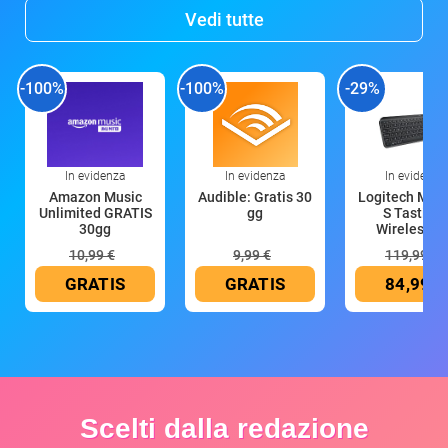
Vedi tutte
-100%
-100%
-29%
In evidenza
In evidenza
In evidenza
Amazon Music
Audible: Gratis 30
Logitech MX 
Unlimited GRATIS
gg
S Tastiera
30gg
Wireless (G
10,99 €
9,99 €
119,99 €
GRATIS
GRATIS
84,99 €
Scelti dalla redazione