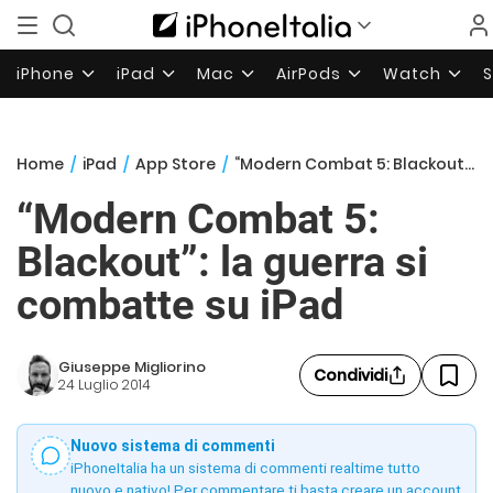
iPhone
iPad
Mac
AirPods
Watch
Home
/
iPad
/
App Store
/
“Modern Combat 5: Blackout”: la guerra si combatte su iPad
“Modern Combat 5:
Blackout”: la guerra si
combatte su iPad
Giuseppe Migliorino
Condividi
24 Luglio 2014
Nuovo sistema di commenti
iPhoneItalia ha un sistema di commenti realtime tutto
nuovo e nativo! Per commentare ti basta creare un account