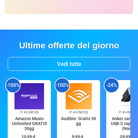
Ultime offerte del giorno
Vedi tutte
-100%
-100%
-24%
In evidenza
In evidenza
In evidenza
Amazon Music
Audible: Gratis 30
Anker caricat
Unlimited GRATIS
gg
USB-C rapido
30gg
(Nano
10,99 €
9,99 €
29,99 €