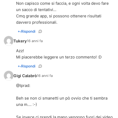
Non capisco come si faccia, e ogni volta devo fare
un sacco di tentativi...
Cmq grande app, si possono ottenere risultati
davvero professionali.
Rispondi
Tukery
16 anni fa
Azz!
Mi piacerebbe leggere un terzo commento! :D
Rispondi
Gigi Calabrò
16 anni fa
@
Iprad
:
Beh se non ci smanetti un pò ovvio che ti sembra
una m.... :-)
Se invece ci prendi la mano vengono fuori dei video