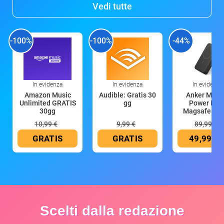
Vedi tutte
-100%
-100%
-44%
In evidenza
In evidenza
In evidenza
Amazon Music
Audible: Gratis 30
Anker Mag
Unlimited GRATIS
gg
Power Ban
30gg
Magsafe 10
mAh
10,99 €
9,99 €
89,99 €
GRATIS
GRATIS
49,99 €
Scelti dalla redazione