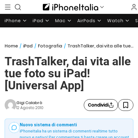
iPhone
iPad
Mac
AirPods
Watch
Home
/
iPad
/
Fotografia
/
TrashTalker, dai vita alle tue foto su iPad! [Universal App]
TrashTalker, dai vita alle
tue foto su iPad!
[Universal App]
Gigi Calabrò
Condividi
12 Agosto 2010
Nuovo sistema di commenti
iPhoneItalia ha un sistema di commenti realtime tutto
nuovo e nativo! Per commentare ti basta creare un account