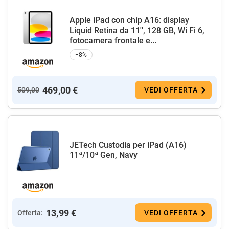
Apple iPad con chip A16: display
Liquid Retina da 11'', 128 GB, Wi Fi 6,
fotocamera frontale e...
−8%
469,00 €
509,00
VEDI OFFERTA
JETech Custodia per iPad (A16)
11ª/10ª Gen, Navy
13,99 €
Offerta:
VEDI OFFERTA