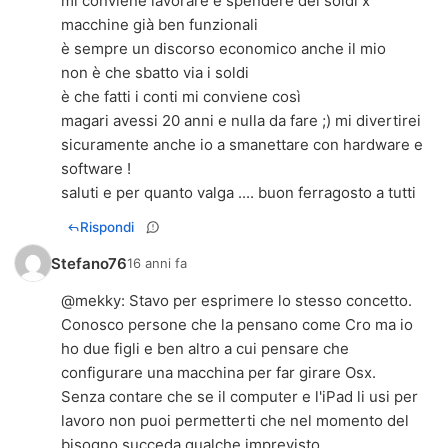
mi conviene lavorare e spendere dei soldi x
macchine già ben funzionali
è sempre un discorso economico anche il mio
non è che sbatto via i soldi
è che fatti i conti mi conviene così
magari avessi 20 anni e nulla da fare ;) mi divertirei
sicuramente anche io a smanettare con hardware e
software !
saluti e per quanto valga .... buon ferragosto a tutti
Rispondi
Stefano76
16 anni fa
@
mekky
: Stavo per esprimere lo stesso concetto.
Conosco persone che la pensano come Cro ma io
ho due figli e ben altro a cui pensare che
configurare una macchina per far girare Osx.
Senza contare che se il computer e l'iPad li usi per
lavoro non puoi permetterti che nel momento del
bisogno succeda qualche imprevisto.