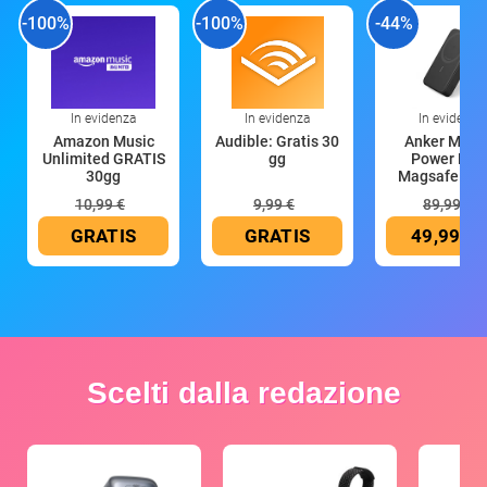
-100%
-100%
-44%
In evidenza
In evidenza
In evidenza
Amazon Music
Audible: Gratis 30
Anker Mag
Unlimited GRATIS
gg
Power Ban
30gg
Magsafe 10
mAh
10,99 €
9,99 €
89,99 €
GRATIS
GRATIS
49,99 €
Scelti dalla redazione