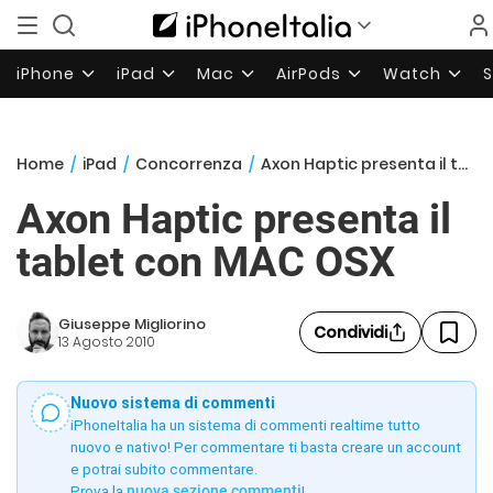
iPhone
iPad
Mac
AirPods
Watch
Home
/
iPad
/
Concorrenza
/
Axon Haptic presenta il tablet con MAC OSX
Axon Haptic presenta il
tablet con MAC OSX
Giuseppe Migliorino
Condividi
13 Agosto 2010
Nuovo sistema di commenti
iPhoneItalia ha un sistema di commenti realtime tutto
nuovo e nativo! Per commentare ti basta creare un account
e potrai subito commentare.
Prova la
nuova sezione commenti
!