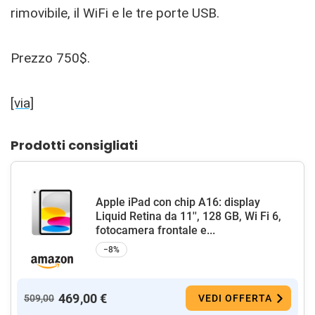
rimovibile, il WiFi e le tre porte USB.
Prezzo 750$.
[via]
Prodotti consigliati
Apple iPad con chip A16: display
Liquid Retina da 11'', 128 GB, Wi Fi 6,
fotocamera frontale e...
−8%
469,00 €
509,00
VEDI OFFERTA