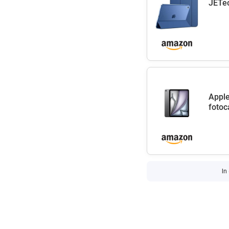
JETec
Apple
fotoc
In