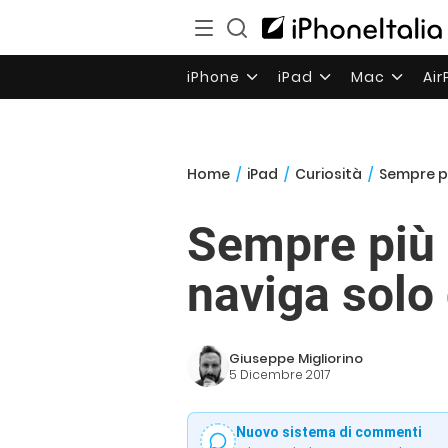
iPhone
iPad
Mac
Ai
Home
/
iPad
/
Curiosità
/
Sempre pi
Sempre più “
naviga solo
Giuseppe Migliorino
5 Dicembre 2017
Nuovo sistema di commenti