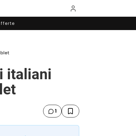
fferte
ablet
 italiani
let
1