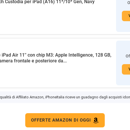
h Custodia per iPad (A16) 11ª/10ª Gen, Navy
O
 iPad Air 11'' con chip M3: Apple Intelligence, 128 GB,
Of
amera frontale e posteriore da...
 qualità di Affiliato Amazon, iPhoneItalia riceve un guadagno dagli acquisti idon
OFFERTE AMAZON DI OGGI