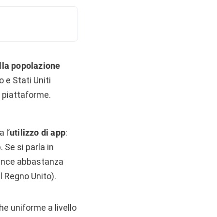
lla popolazione
 e Stati Uniti
 piattaforme.
 l’
utilizzo di app
:
 Se si parla in
dience abbastanza
l Regno Unito).
he uniforme a livello