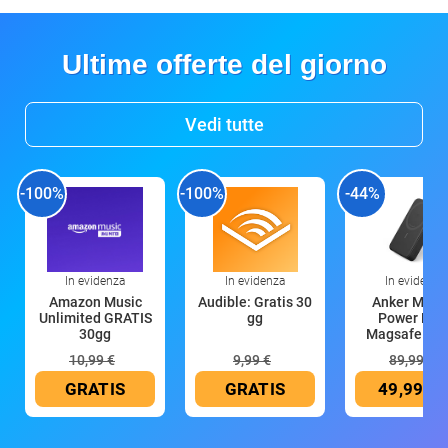
Ultime offerte del giorno
Vedi tutte
-100%
-100%
-44%
In evidenza
In evidenza
In evidenza
Amazon Music
Audible: Gratis 30
Anker Mag
Unlimited GRATIS
gg
Power Ban
30gg
Magsafe 10
mAh
10,99 €
9,99 €
89,99 €
GRATIS
GRATIS
49,99 €