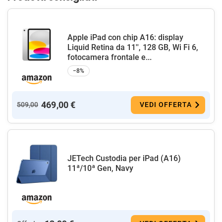
Apple iPad con chip A16: display
Liquid Retina da 11'', 128 GB, Wi Fi 6,
fotocamera frontale e...
−8%
469,00 €
509,00
VEDI OFFERTA
JETech Custodia per iPad (A16)
11ª/10ª Gen, Navy