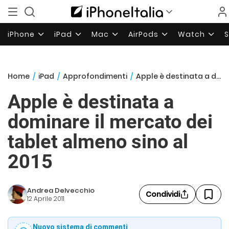
iPhone
iPad
Mac
AirPods
Watch
Home
/
iPad
/
Approfondimenti
/
Apple è destinata a dominare il mercato dei tablet almeno sino al 2015
Apple è destinata a
dominare il mercato dei
tablet almeno sino al
2015
Andrea Delvecchio
Condividi
12 Aprile 2011
Nuovo sistema di commenti