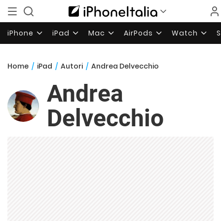
iPhone
iPad
Mac
AirPods
Watch
Home
/
iPad
/
Autori
/
Andrea Delvecchio
Andrea
Delvecchio