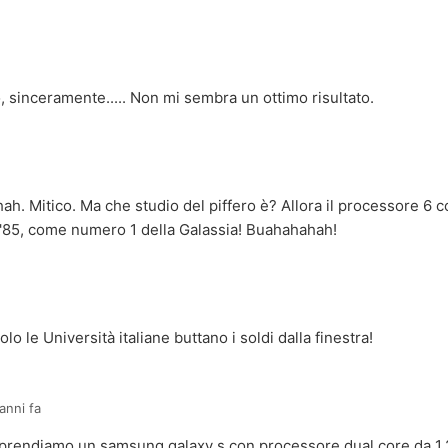
 sinceramente..... Non mi sembra un ottimo risultato.
hah. Mitico. Ma che studio del piffero è? Allora il processore 6
ll'85, come numero 1 della Galassia! Buahahahah!
lo le Università italiane buttano i soldi dalla finestra!
anni fa
.prendiamo un samsung galaxy s con processore dual core da 1.