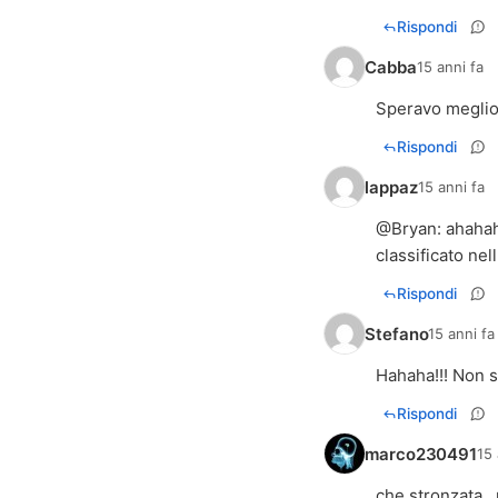
Rispondi
Cabba
15 anni fa
Speravo meglio,
Rispondi
lappaz
15 anni fa
@
Bryan
: ahaha
classificato ne
Rispondi
Stefano
15 anni fa
Hahaha!!! Non so
Rispondi
marco230491
15 
che stronzata..