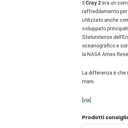
Il
Cray 2
era un comp
raffreddamento per 
utilizzato anche com
sviluppato principal
Statunitense dell’Ene
oceanografico e son
la NASA Ames Resear
La differenza è che i
mani.
[via]
Prodotti consigli