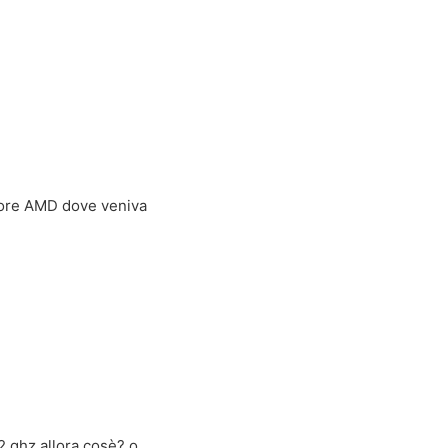
 core AMD dove veniva
2 ghz allora cosè? o