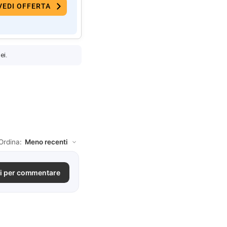
VEDI OFFERTA
ei.
Ordina:
i per commentare