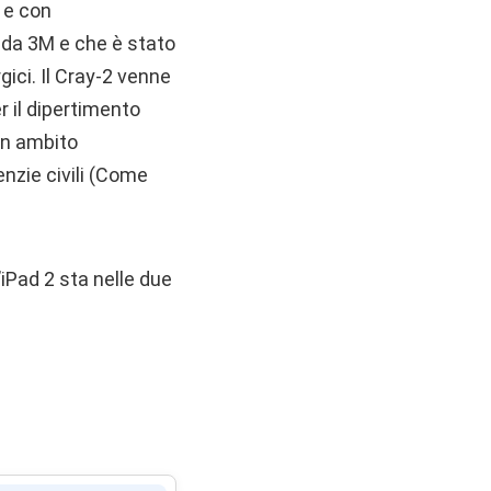
 e con
 da 3M e che è stato
ici. Il Cray-2 venne
r il dipertimento
 in ambito
nzie civili (Come
’iPad 2 sta nelle due