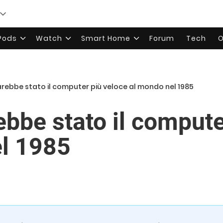
rPods
Watch
Smart Home
Forum
Tech
O
sarebbe stato il computer più veloce al mondo nel 1985
ebbe stato il compute
l 1985