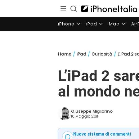
iPhone
iPad
Mac
Ai
Home
/
iPad
/
Curiosità
/
L’iPad 2 
L’iPad 2 sar
al mondo ne
Giuseppe Migliorino
10 Maggio 2011
Nuovo sistema di commenti