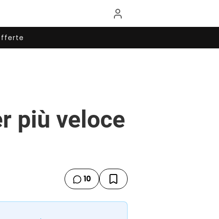
fferte
r più veloce
10