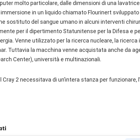
uter molto particolare, dalle dimensioni di una lavatrice
immersione in un liquido chiamato Flourinert sviluppato
e sostituto del sangue umano in alcuni interventi chirurg
mente per il dipertimento Statunitense per la Difesa e pe
rgia. Venne utilizzato per la ricerca nucleare, la ricerca
ar. Tuttavia la macchina venne acquistata anche da age
ch Center), università e multinazionali.
l Cray 2 necessitava di un’intera stanza per funzionare, l
ati