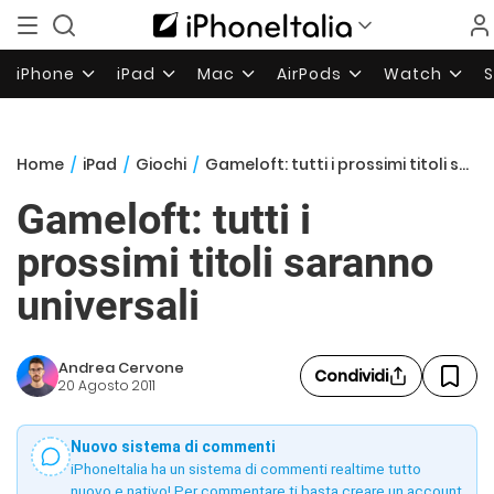
iPhone
iPad
Mac
AirPods
Watch
Home
/
iPad
/
Giochi
/
Gameloft: tutti i prossimi titoli saranno universali
Gameloft: tutti i
prossimi titoli saranno
universali
Andrea Cervone
Condividi
20 Agosto 2011
Nuovo sistema di commenti
iPhoneItalia ha un sistema di commenti realtime tutto
nuovo e nativo! Per commentare ti basta creare un account