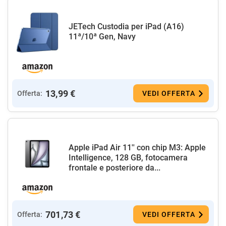
JETech Custodia per iPad (A16)
11ª/10ª Gen, Navy
13,99 €
Offerta:
VEDI OFFERTA
Apple iPad Air 11'' con chip M3: Apple
Intelligence, 128 GB, fotocamera
frontale e posteriore da...
701,73 €
Offerta:
VEDI OFFERTA