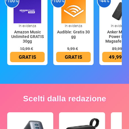
-100%
-100%
-44%
In evidenza
In evidenza
In evidenza
Amazon Music
Audible: Gratis 30
Anker Mag
Unlimited GRATIS
gg
Power Ban
30gg
Magsafe 10
mAh
10,99 €
9,99 €
89,99 €
GRATIS
GRATIS
49,99 €
Scelti dalla redazione