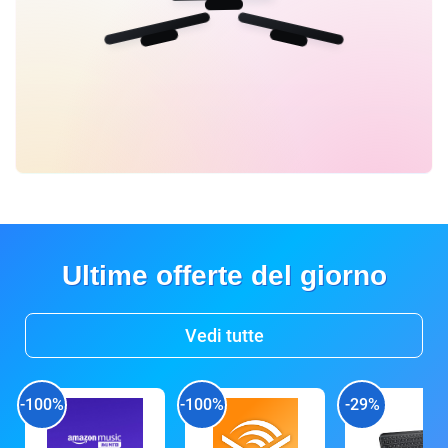
Ultime offerte del giorno
Vedi tutte
-100%
-100%
-29%