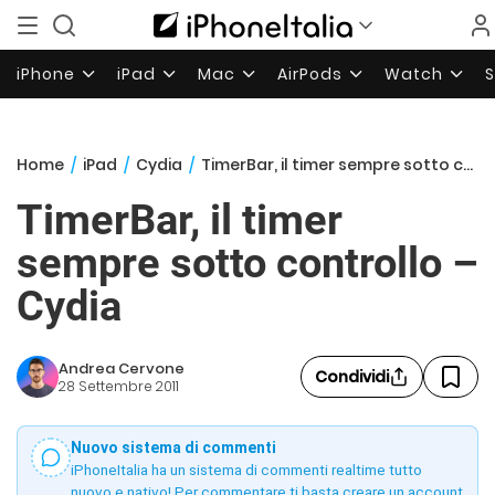
iPhone
iPad
Mac
AirPods
Watch
Home
/
iPad
/
Cydia
/
TimerBar, il timer sempre sotto controllo – Cydia
TimerBar, il timer
sempre sotto controllo –
Cydia
Andrea Cervone
Condividi
28 Settembre 2011
Nuovo sistema di commenti
iPhoneItalia ha un sistema di commenti realtime tutto
nuovo e nativo! Per commentare ti basta creare un account