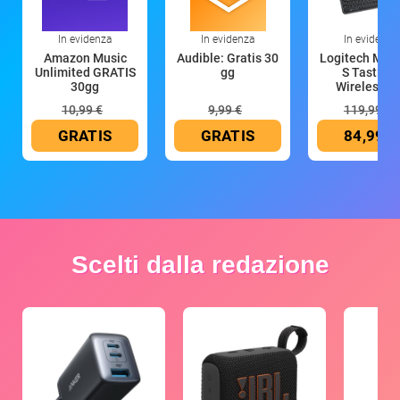
In evidenza
In evidenza
In evidenza
Amazon Music
Audible: Gratis 30
Logitech MX 
Unlimited GRATIS
gg
S Tastiera
30gg
Wireless (G
10,99 €
9,99 €
119,99 €
GRATIS
GRATIS
84,99 €
Scelti dalla redazione