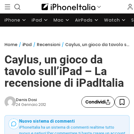
iPhone
iPad
Mac
AirPods
Watch
Home
/
iPad
/
Recensioni
/
Caylus, un gioco da tavolo sull’iPad – La recensione di iPadItalia
Caylus, un gioco da
tavolo sull’iPad – La
recensione di iPadItalia
Denis Dosi
Condividi
24 Gennaio 2012
Nuovo sistema di commenti
iPhoneItalia ha un sistema di commenti realtime tutto
nuovo e nativo! Per commentare ti basta creare un account