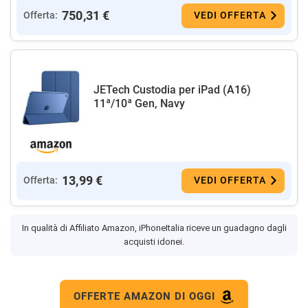
750,31 €
Offerta:
VEDI OFFERTA
JETech Custodia per iPad (A16)
11ª/10ª Gen, Navy
13,99 €
Offerta:
VEDI OFFERTA
In qualità di Affiliato Amazon, iPhoneItalia riceve un guadagno dagli
acquisti idonei.
OFFERTE AMAZON DI OGGI