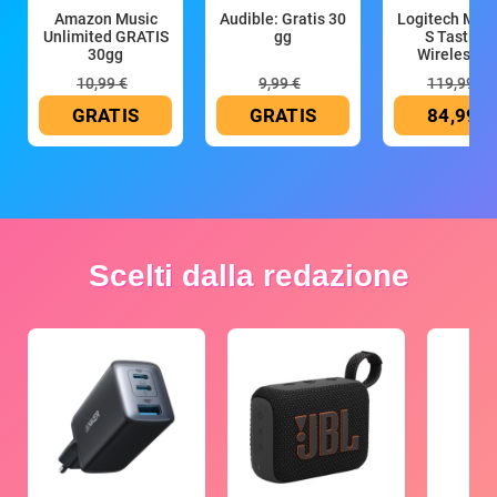
Amazon Music
Audible: Gratis 30
Logitech MX 
Unlimited GRATIS
gg
S Tastiera
30gg
Wireless (G
10,99 €
9,99 €
119,99 €
GRATIS
GRATIS
84,99 €
Scelti dalla redazione