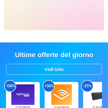
Ultime offerte del giorno
Vedi tutte
-100%
-100%
-29%
In evidenza
In evidenza
In evidenza