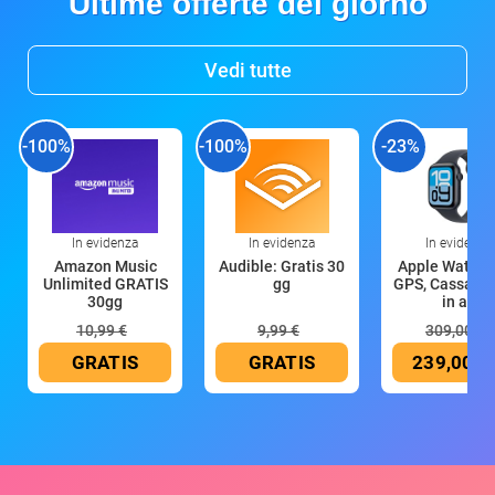
Ultime offerte del giorno
Vedi tutte
-100%
-100%
-23%
In evidenza
In evidenza
In evidenza
Amazon Music
Audible: Gratis 30
Apple Watch 
Unlimited GRATIS
gg
GPS, Cassa 4
30gg
in all
10,99 €
9,99 €
309,00 €
GRATIS
GRATIS
239,00 €