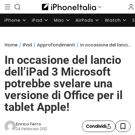
iPhone
iPad
Mac
AirPods
Watch
Home
/
iPad
/
Approfondimenti
/
In occasione del lancio dell’iPad 3 Microsoft potrebbe svelare una versione di Office per il tablet Apple!
In occasione del lancio
dell’iPad 3 Microsoft
potrebbe svelare una
versione di Office per il
tablet Apple!
Enrico Ferro
Condividi
24 Febbraio 2012