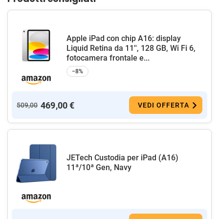
Apple iPad con chip A16: display
Liquid Retina da 11'', 128 GB, Wi Fi 6,
fotocamera frontale e...
−8%
469,00 €
509,00
VEDI OFFERTA
JETech Custodia per iPad (A16)
11ª/10ª Gen, Navy