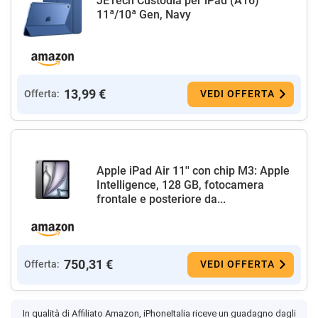
JETech Custodia per iPad (A16)
11ª/10ª Gen, Navy
13,99 €
Offerta:
VEDI OFFERTA
Apple iPad Air 11'' con chip M3: Apple
Intelligence, 128 GB, fotocamera
frontale e posteriore da...
750,31 €
Offerta:
VEDI OFFERTA
In qualità di Affiliato Amazon, iPhoneItalia riceve un guadagno dagli