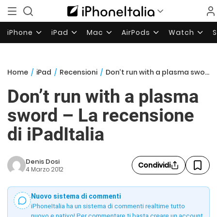
iPhone
iPad
Mac
AirPods
Watch
Home
/
iPad
/
Recensioni
/
Don’t run with a plasma sword – La recensione di iPadItalia
Don’t run with a plasma
sword – La recensione
di iPadItalia
Denis Dosi
Condividi
4 Marzo 2012
Nuovo sistema di commenti
iPhoneItalia ha un sistema di commenti realtime tutto
nuovo e nativo! Per commentare ti basta creare un account