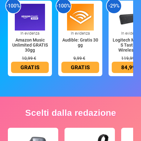
-100%
-100%
-29%
In evidenza
In evidenza
In evidenza
Amazon Music
Audible: Gratis 30
Logitech MX 
Unlimited GRATIS
gg
S Tastiera
30gg
Wireless (G
10,99 €
9,99 €
119,99 €
GRATIS
GRATIS
84,99 €
Scelti dalla redazione