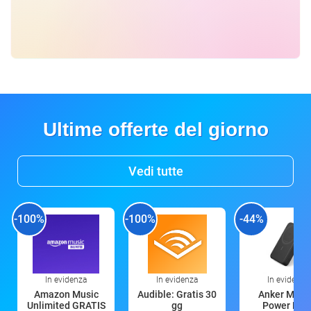
Ultime offerte del giorno
Vedi tutte
-100%
-100%
-44%
In evidenza
In evidenza
In evidenza
Amazon Music
Audible: Gratis 30
Anker Mag
Unlimited GRATIS
gg
Power Ban