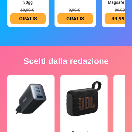
30gg
Magsafe 10
mAh
10,99 €
9,99 €
89,99 €
GRATIS
GRATIS
49,99 €
Scelti dalla redazione