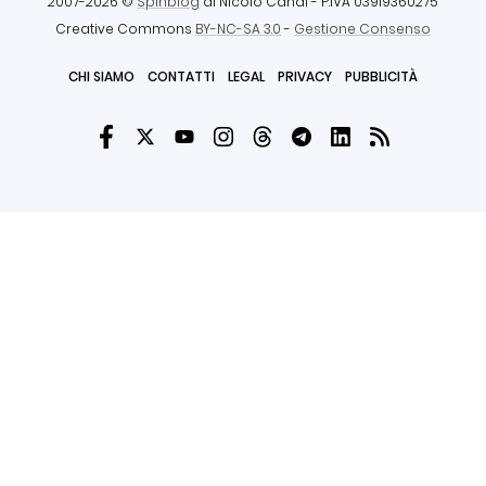
2007-2026 ©
Spinblog
di Nicolò Canal
- P.IVA 03919360275
Creative Commons
BY-NC-SA 3.0
-
Gestione Consenso
CHI SIAMO
CONTATTI
LEGAL
PRIVACY
PUBBLICITÀ