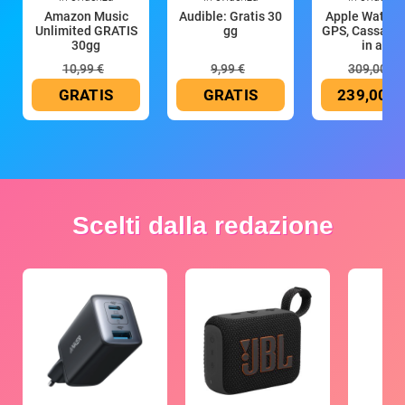
Amazon Music
Audible: Gratis 30
Apple Watch 
Unlimited GRATIS
gg
GPS, Cassa 4
30gg
in all
10,99 €
9,99 €
309,00 €
GRATIS
GRATIS
239,00 €
Scelti dalla redazione