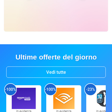
Ultime offerte del giorno
Vedi tutte
-100%
-100%
-23%
In evidenza
In evidenza
In evidenza