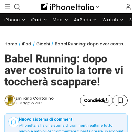
iPhone
iPad
Mac
AirPods
Watch
Home
/
iPad
/
Giochi
/
Babel Running: dopo aver costruito la torre vi toccherà scappare!
Babel Running: dopo
aver costruito la torre vi
toccherà scappare!
Emiliano Contarino
Condividi
13 Maggio 2012
Nuovo sistema di commenti
iPhoneItalia ha un sistema di commenti realtime tutto
nuovo e nativo! Per commentare ti basta creare un account