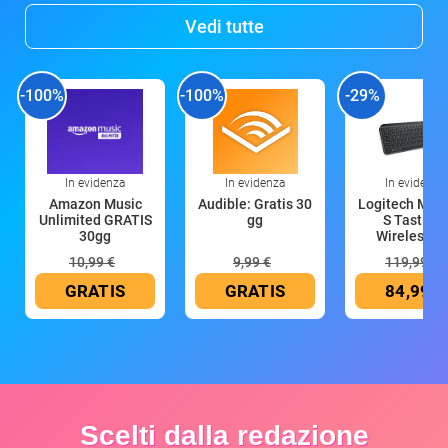
Vedi tutte
-100%
-100%
-29%
In evidenza
In evidenza
In evidenza
Amazon Music
Audible: Gratis 30
Logitech MX 
Unlimited GRATIS
gg
S Tastiera
30gg
Wireless (G
10,99 €
9,99 €
119,99 €
GRATIS
GRATIS
84,99 €
Scelti dalla redazione