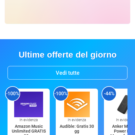
Ultime offerte del giorno
Vedi tutte
-100%
-100%
-44%
In evidenza
In evidenza
In evidenza
Amazon Music
Audible: Gratis 30
Anker Mag
Unlimited GRATIS
gg
Power Ban