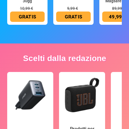
30gg
Magsafe 10
mAh
10,99 €
9,99 €
89,99 €
GRATIS
GRATIS
49,99 €
Scelti dalla redazione
Prodotti per