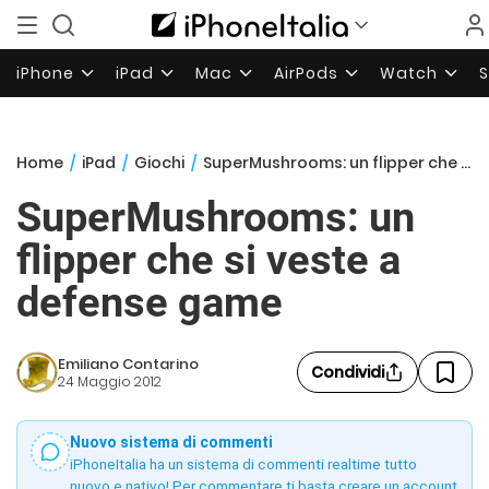
iPhone
iPad
Mac
AirPods
Watch
Home
/
iPad
/
Giochi
/
SuperMushrooms: un flipper che si veste a defense game
SuperMushrooms: un
flipper che si veste a
defense game
Emiliano Contarino
Condividi
24 Maggio 2012
Nuovo sistema di commenti
iPhoneItalia ha un sistema di commenti realtime tutto
nuovo e nativo! Per commentare ti basta creare un account