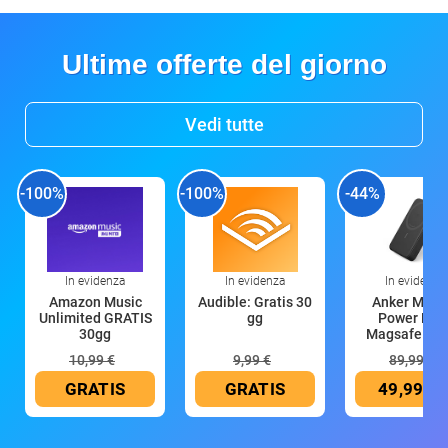
Ultime offerte del giorno
Vedi tutte
-100%
-100%
-44%
In evidenza
In evidenza
In evidenza
Amazon Music
Audible: Gratis 30
Anker Mag
Unlimited GRATIS
gg
Power Ban
30gg
Magsafe 10
mAh
10,99 €
9,99 €
89,99 €
GRATIS
GRATIS
49,99 €