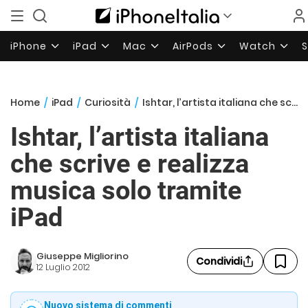
iPhone
iPad
Mac
AirPods
Watch
Home
/
iPad
/
Curiosità
/
Ishtar, l’artista italiana che scrive e realizza musica solo tramite iPad
Ishtar, l’artista italiana
che scrive e realizza
musica solo tramite
iPad
Giuseppe Migliorino
Condividi
12 Luglio 2012
Nuovo sistema di commenti