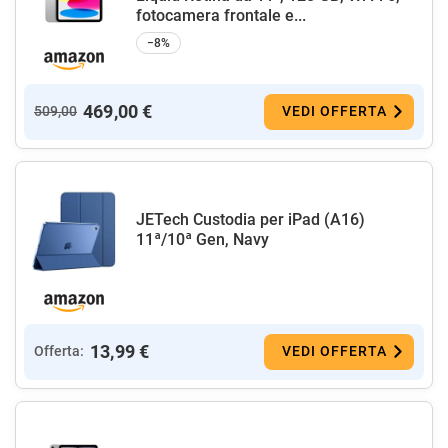
fotocamera frontale e...
−8%
469,00 €
509,00
VEDI OFFERTA
JETech Custodia per iPad (A16)
11ª/10ª Gen, Navy
13,99 €
Offerta:
VEDI OFFERTA