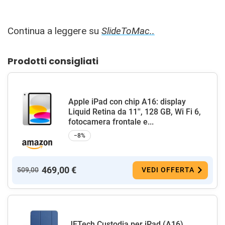
Continua a leggere su
SlideToMac..
Prodotti consigliati
Apple iPad con chip A16: display
Liquid Retina da 11'', 128 GB, Wi Fi 6,
fotocamera frontale e...
−8%
469,00 €
509,00
VEDI OFFERTA
JETech Custodia per iPad (A16)