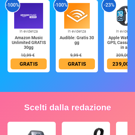
-100%
-100%
-23%
In evidenza
In evidenza
In evidenza
Amazon Music
Audible: Gratis 30
Apple Watch 
Unlimited GRATIS
gg
GPS, Cassa 4
30gg
in all
10,99 €
9,99 €
309,00 €
GRATIS
GRATIS
239,00 €
Scelti dalla redazione