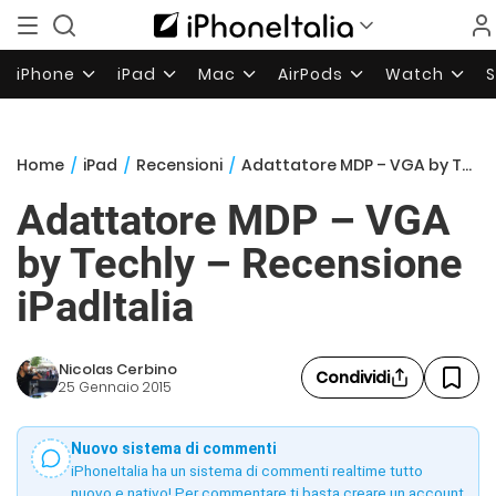
iPhone
iPad
Mac
AirPods
Watch
Home
/
iPad
/
Recensioni
/
Adattatore MDP – VGA by Techly – Recensione iPadItalia
Adattatore MDP – VGA
by Techly – Recensione
iPadItalia
Nicolas Cerbino
Condividi
25 Gennaio 2015
Nuovo sistema di commenti
iPhoneItalia ha un sistema di commenti realtime tutto
nuovo e nativo! Per commentare ti basta creare un account