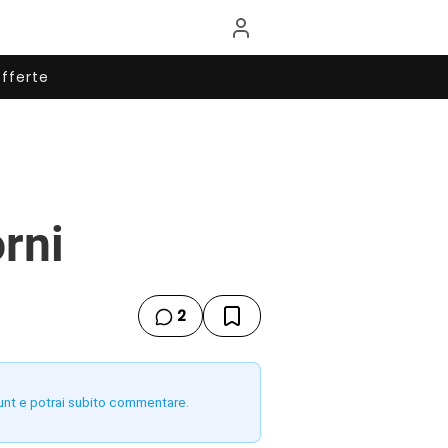
fferte
rni
2
unt e potrai subito commentare.