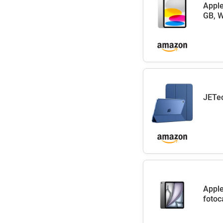
Apple
GB, W
JETec
Apple
fotoc