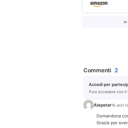
In
Commenti
2
Accedi per partecip
Puoi accedere con il
Alepeter
16 anni f
Domandona comp
Grazie per even