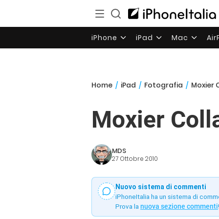
iPhone
iPad
Mac
Ai
Home
/
iPad
/
Fotografia
/
Moxier 
Moxier Colla
MDS
27 Ottobre 2010
Nuovo sistema di commenti
iPhoneItalia ha un sistema di comm
Prova la
nuova sezione commenti