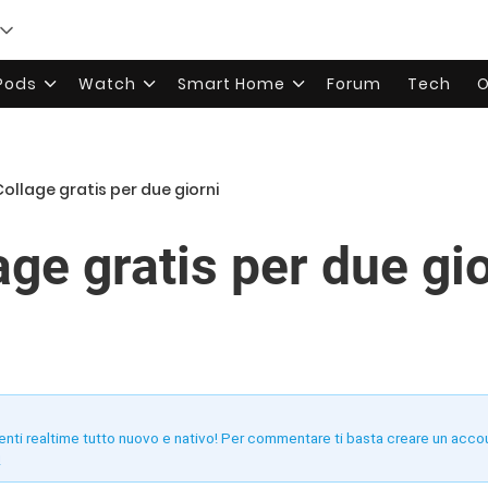
rPods
Watch
Smart Home
Forum
Tech
O
Collage gratis per due giorni
ge gratis per due gio
enti realtime tutto nuovo e nativo! Per commentare ti basta creare un acco
!