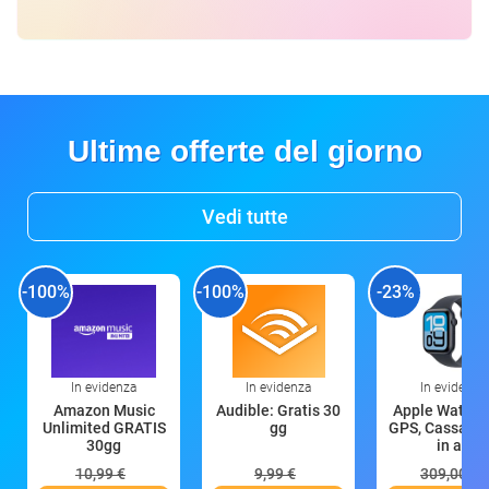
Ultime offerte del giorno
Vedi tutte
-100%
-100%
-23%
In evidenza
In evidenza
In evidenza
Amazon Music
Audible: Gratis 30
Apple Watch 
Unlimited GRATIS
gg
GPS, Cassa 4
30gg
in all
10,99 €
9,99 €
309,00 €