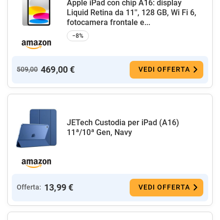
Apple iPad con chip A16: display
Liquid Retina da 11'', 128 GB, Wi Fi 6,
fotocamera frontale e...
−8%
469,00 €
509,00
VEDI OFFERTA
JETech Custodia per iPad (A16)
11ª/10ª Gen, Navy
13,99 €
Offerta:
VEDI OFFERTA