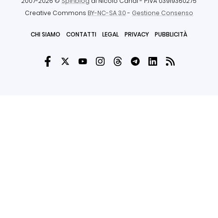
2007-2026 ©
Spinblog
di Nicolò Canal
- P.IVA 03919360275
Creative Commons
BY-NC-SA 3.0
-
Gestione Consenso
CHI SIAMO
CONTATTI
LEGAL
PRIVACY
PUBBLICITÀ