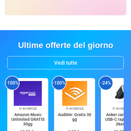
Ultime offerte del giorno
Vedi tutte
-100%
-100%
-24%
In evidenza
In evidenza
In evidenza
Amazon Music
Audible: Gratis 30
Anker caricat
Unlimited GRATIS
gg
USB-C rapido
30gg
(Nano