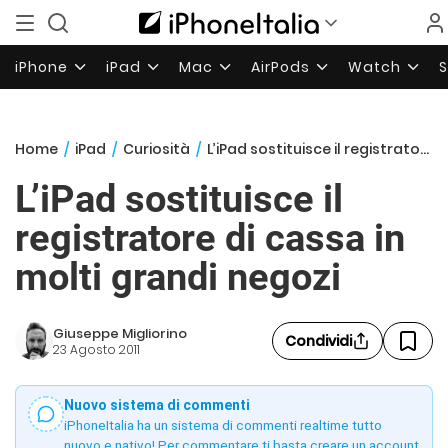
iPhone
iPad
Mac
AirPods
Watch
Home
/
iPad
/
Curiosità
/
L’iPad sostituisce il registratore di cassa in molti grandi negozi
L’iPad sostituisce il
registratore di cassa in
molti grandi negozi
Giuseppe Migliorino
Condividi
23 Agosto 2011
Nuovo sistema di commenti
iPhoneItalia ha un sistema di commenti realtime tutto
nuovo e nativo! Per commentare ti basta creare un account