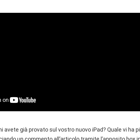
hi avete già provato sul vostro nuovo iPad? Quale vi ha 
ciando un commento all’articolo tramite l’apposito box i