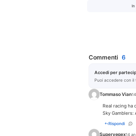
In
Commenti
6
Accedi per partecip
Puoi accedere con il
Tommaso Vian
14
Real racing ha 
Sky Gamblers: A
Rispondi
Supervegex
14 an