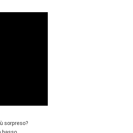
più sorpreso?
n basso.