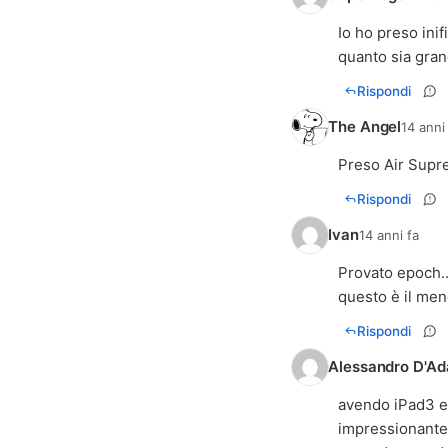
Io ho preso ini
quanto sia gran
Rispondi
The Angel
14 anni
Preso Air Supre
Rispondi
Ivan
14 anni fa
Provato epoch..
questo è il men
Rispondi
Alessandro D'A
avendo iPad3 e 
impressionante 