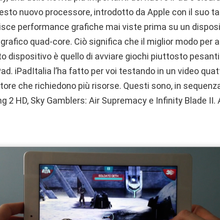
sto nuovo processore, introdotto da Apple con il suo tab
isce performance grafiche mai viste prima su un disposi
ip grafico quad-core. Ciò significa che il miglior modo per 
to dispositivo è quello di avviare giochi piuttosto pesant
d. iPadItalia l’ha fatto per voi testando in un video quatt
 Store che richiedono più risorse. Questi sono, in sequenz
ing 2 HD, Sky Gamblers: Air Supremacy e Infinity Blade II.