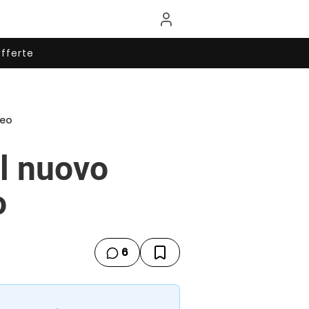
fferte
deo
il nuovo
o
6