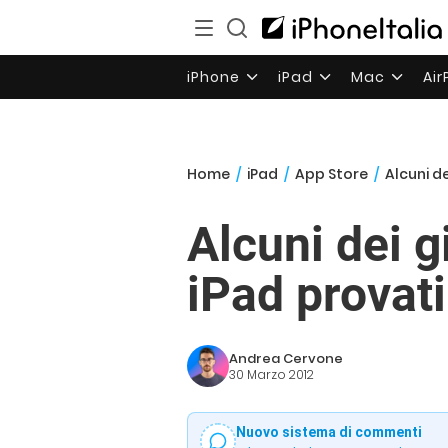
iPhone
iPad
Mac
Ai
Home
/
iPad
/
App Store
/
Alcuni de
Alcuni dei g
iPad provati
Andrea Cervone
30 Marzo 2012
Nuovo sistema di commenti