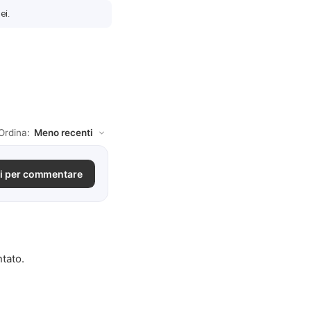
ei.
Ordina:
i per commentare
tato.