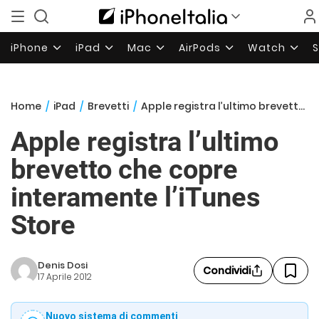
iPhone
iPad
Mac
AirPods
Watch
Home
/
iPad
/
Brevetti
/
Apple registra l’ultimo brevetto che copre interamente l’iTunes Store
Apple registra l’ultimo
brevetto che copre
interamente l’iTunes
Store
Denis Dosi
Condividi
17 Aprile 2012
Nuovo sistema di commenti