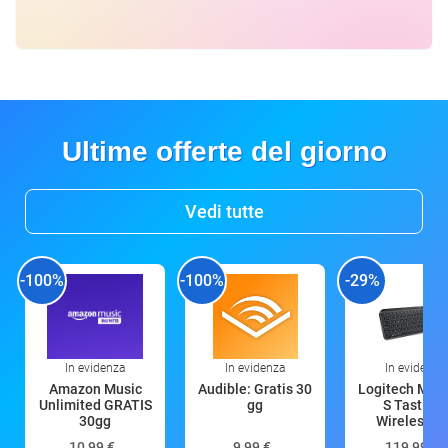
Ultime offerte del giorno
Vedi tutte
-100%
-100%
-29%
In evidenza
In evidenza
In evidenza
Amazon Music
Audible: Gratis 30
Logitech MX 
Unlimited GRATIS
gg
S Tastiera
30gg
Wireless (G
10,99 €
9,99 €
119,99 €