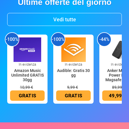
Ultime offerte del giorno
Vedi tutte
-100%
-100%
-44%
In evidenza
In evidenza
In evidenza
Amazon Music
Audible: Gratis 30
Anker Mag
Unlimited GRATIS
gg
Power Ban
30gg
Magsafe 10
mAh
10,99 €
9,99 €
89,99 €
GRATIS
GRATIS
49,99 €