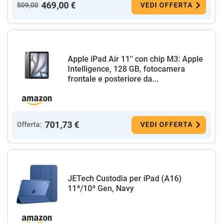
469,00 €
509,00
VEDI OFFERTA
Apple iPad Air 11'' con chip M3: Apple
Intelligence, 128 GB, fotocamera
frontale e posteriore da...
701,73 €
Offerta:
VEDI OFFERTA
JETech Custodia per iPad (A16)
11ª/10ª Gen, Navy