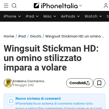
iPhone
iPad
Mac
AirPods
Watch
Home
/
iPad
/
Giochi
/
Wingsuit Stickman HD: un omino stilizzato impara a volare
Wingsuit Stickman HD:
un omino stilizzato
impara a volare
Emiliano Contarino
Condividi
11 Maggio 2012
Nuovo sistema di commenti
iPhoneItalia ha un sistema di commenti realtime tutto
nuovo e nativo! Per commentare ti basta creare un account