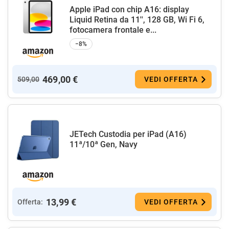
Apple iPad con chip A16: display
Liquid Retina da 11'', 128 GB, Wi Fi 6,
fotocamera frontale e...
−8%
469,00 €
509,00
VEDI OFFERTA
JETech Custodia per iPad (A16)
11ª/10ª Gen, Navy
13,99 €
Offerta:
VEDI OFFERTA