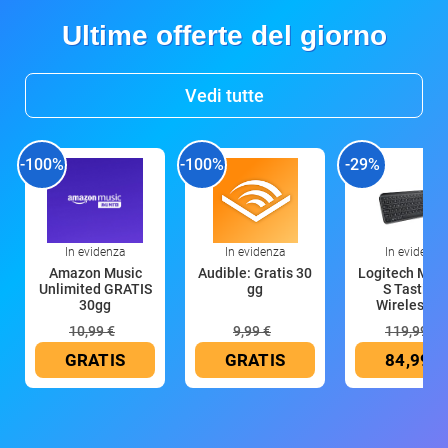
Ultime offerte del giorno
Vedi tutte
-100%
-100%
-29%
In evidenza
In evidenza
In evidenza
Amazon Music
Audible: Gratis 30
Logitech MX 
Unlimited GRATIS
gg
S Tastiera
30gg
Wireless (G
10,99 €
9,99 €
119,99 €
GRATIS
GRATIS
84,99 €