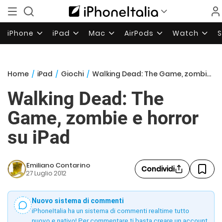
iPhone
iPad
Mac
AirPods
Watch
Home
/
iPad
/
Giochi
/
Walking Dead: The Game, zombie e horror su iPad
Walking Dead: The
Game, zombie e horror
su iPad
Emiliano Contarino
Condividi
27 Luglio 2012
Nuovo sistema di commenti
iPhoneItalia ha un sistema di commenti realtime tutto
nuovo e nativo! Per commentare ti basta creare un account