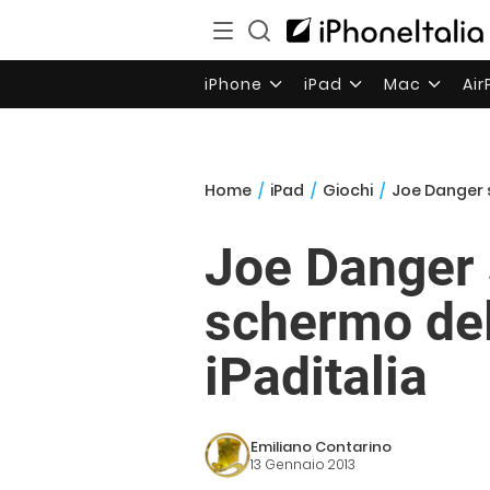
iPhone
iPad
Mac
Ai
Home
/
iPad
/
Giochi
/
Joe Danger s
Joe Danger 
schermo del
iPaditalia
Emiliano Contarino
13 Gennaio 2013