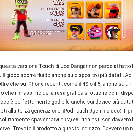
 questa versione Touch di Joe Danger non perde affatto 
. Il gioco scorre fluido anche su dispositivi più datati. 
oltre che su iPhone recenti, come il 4S o il 5, anche su un
o che il massimo della resa grafica si ottiene con i dispos
ioco è perfettamente godibile anche sui device più datati
eti alla terza generazione, iPodTouch 3gen insluco). Il p
olutamente spaventarvi e i 2,69€ richiesti son davvero 
rve! Trovate il prodotto a
questo indirizzo
. Davvero un 