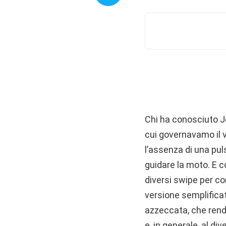
Chi ha conosciuto J
cui governavamo il ve
l’assenza di una puls
guidare la moto. E c
diversi swipe per con
versione semplificat
azzeccata, che rende
e, in generale, al di