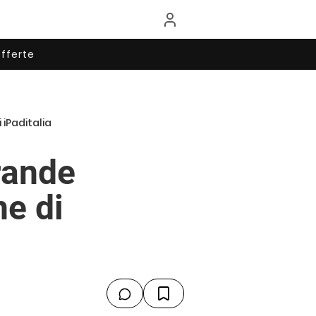
fferte
 iPaditalia
rande
ne di