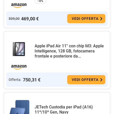
−8%
469,00 €
509,00
VEDI OFFERTA
Apple iPad Air 11'' con chip M3: Apple
Intelligence, 128 GB, fotocamera
frontale e posteriore da...
750,31 €
Offerta:
VEDI OFFERTA
JETech Custodia per iPad (A16)
11ª/10ª Gen, Navy