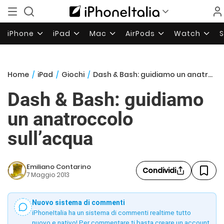
iPhone
iPad
Mac
AirPods
Watch
Home
/
iPad
/
Giochi
/
Dash & Bash: guidiamo un anatroccolo sull’acqua
Dash & Bash: guidiamo
un anatroccolo
sull’acqua
Emiliano Contarino
Condividi
7 Maggio 2013
Nuovo sistema di commenti
iPhoneItalia ha un sistema di commenti realtime tutto
nuovo e nativo! Per commentare ti basta creare un account