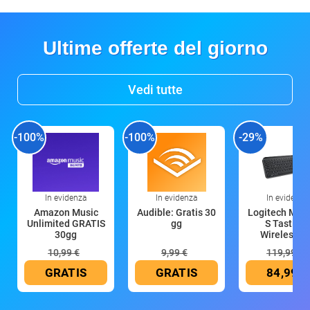
Ultime offerte del giorno
Vedi tutte
-100%
-100%
-29%
In evidenza
In evidenza
In evidenza
Amazon Music
Audible: Gratis 30
Logitech MX 
Unlimited GRATIS
gg
S Tastiera
30gg
Wireless (G
10,99 €
9,99 €
119,99 €
GRATIS
GRATIS
84,99 €