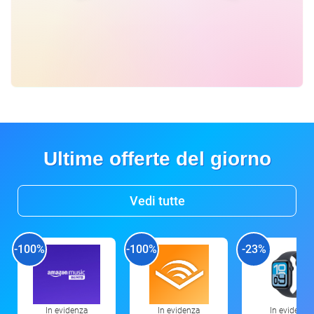
Ultime offerte del giorno
Vedi tutte
-100%
-100%
-23%
In evidenza
In evidenza
In evidenza