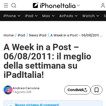
iPhone
iPad
Mac
AirPods
Watch
Home
/
iPad
/
News iPad
/
A Week in a Post – 06/08/2011: il meglio della settimana su iPadItalia!
A Week in a Post –
06/08/2011: il meglio
della settimana su
iPadItalia!
Andrea Cervone
Condividi
7 Agosto 2011
Nuovo sistema di commenti