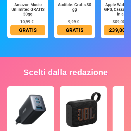
Amazon Music
Audible: Gratis 30
Apple Watch 
Unlimited GRATIS
gg
GPS, Cassa 4
30gg
in all
10,99 €
9,99 €
309,00 €
GRATIS
GRATIS
239,00 €
Scelti dalla redazione